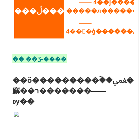
—— 4��ǰ����
���ڷ���
�����л������
——
�� ��Ʒ˵����
��ȫ���������ۡ��ﵺ�����
廨��ר�������——
ѹ��