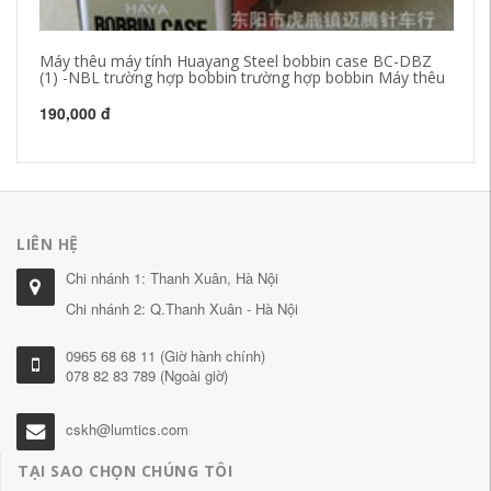
Máy thêu máy tính Huayang Steel bobbin case BC-DBZ
[Y
(1) -NBL trường hợp bobbin trường hợp bobbin Máy thêu
Má
190,000 đ
86
LIÊN HỆ
Chi nhánh 1: Thanh Xuân, Hà Nội
Chi nhánh 2: Q.Thanh Xuân - Hà Nội
0965 68 68 11 (Giờ hành chính)
078 82 83 789 (Ngoài giờ)
cskh@lumtics.com
TẠI SAO CHỌN CHÚNG TÔI