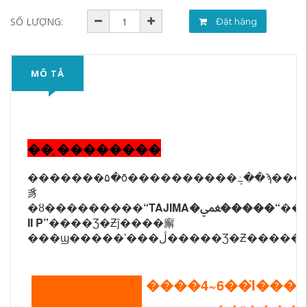
SỐ LƯỢNG:
Đặt hàng
MÔ TẢ
�� ֣��������
�������۵�ȫ����������ܱ߸��ϡ��
豸
�ȣ���������
��
“
II P”
����Ʒ�Ƶĵ����廨
���ϣ�����ʹ���ڷ����
����4~6��Ϊ���