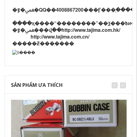
�ﵺ�ٷ�QQ��4008867200��
�Ӻ���
ֱ����
����ҳ����“��������”��ѯ���߿ͷ�
�ﵺ�ٷ���վ��http://www.tajima.com.hk/
http://www.tajima.com.cn/
�����Ƶ���ַ����
SẢN PHẨM ƯA THÍCH