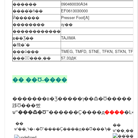
������
090460030A34
����ͨ�ñ��
EF0613030000
Ӣ������
Presser Foot[A]
��������
ѹ��
������������
ԭ��Ʒ��
TAJIMA
�⾶�ߴ�
���û���
TMEG, TMFD, STNE, TFKN, STKN, TFG
���ۼۣ���˰��
57.33Ԫ
�� ��Ʊ˵����
�������в�Ʒ�����ɿ��߷�Ʊ�����
跢Ʊ���빴
ѡ
“���߷�Ʊ”
������Ҫ����д
����
�Ŀ�
��
��
ѡ“��ֵ˰ר�÷�Ʊ”����Ҫ����д��Ʊ���ϡ�
ѡ“��ֵ˰��ͨ