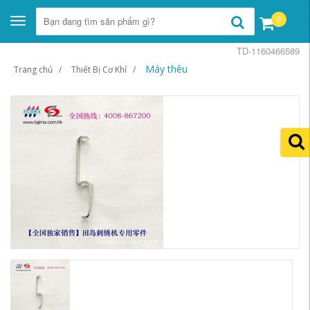
0
Toggle
navigation
TD-1160466589
Máy thêu
Trang chủ
Thiết Bị Cơ Khí