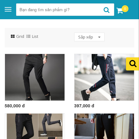
0
Toggle
navigation
Grid
List
Sắp xếp
580,000 đ
397,000 đ