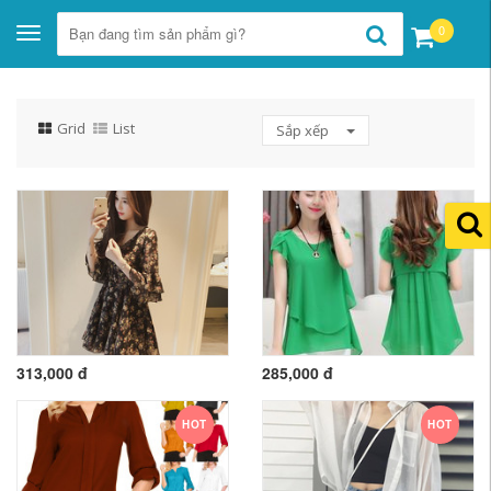
0
Toggle
navigation
Grid
List
Sắp xếp
313,000 đ
285,000 đ
HOT
HOT