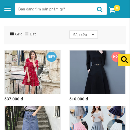
0
Toggle
navigation
Grid
List
Sắp xếp
NEW
HOT
537,000 đ
516,000 đ