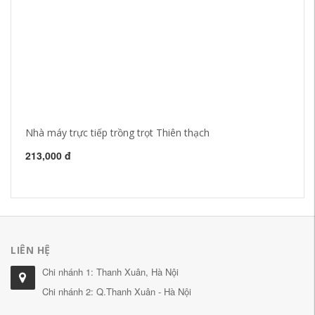
Nhà máy trực tiếp trồng trọt Thiên thạch
Nh
ve
Th
213,000 đ
2,
LIÊN HỆ
Chi nhánh 1: Thanh Xuân, Hà Nội
Chi nhánh 2: Q.Thanh Xuân - Hà Nội