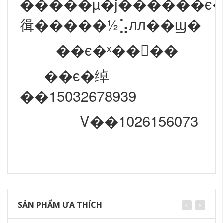
�����µ�ǰ������ϵ
㣬�����½⣡лл��ϣ�
��ϵ�ˣ����
��ϵ�绰
��15032678939
V��1026156073
SẢN PHẨM ƯA THÍCH