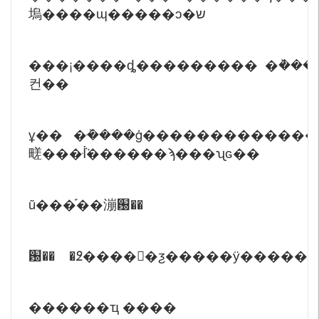
塢����ɰ�����ͻ�ש
���¡����ȡ��������� �ܵ������ҹܵ����²��ϣ���
컨��
ұ�� �ּܰ����ġ�������������
㽨���ּܵİ������ϡ���ʯɢ��
ũ���֡��漰԰��
������ҵ ����