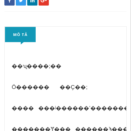
MÔ TẢ
��ʯ����;��
Ӧ������ ��Ҫ��;
����
���ʲ������ʻ������
�������Ȳ��� ������ϡ���