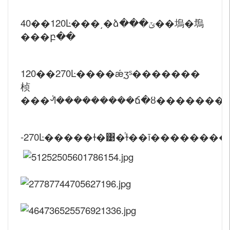
40��120
Ŀ���͵�ձ���ݶ��塢�ܰ塢
���բ��
120��270Ŀ����ǽֽӡˢ�������
桢
���ᣬ���������ճ�ȣ�������ľ�
-270Ŀ�����ɫ�͹�ͭɫ��ī�������