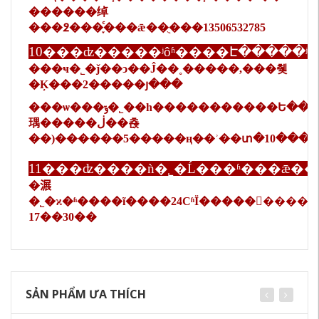
������绰
���߶���֪ͨ���ǣ��ֻ���13506532785
10���ʣ�����ʲôʱ����Է�����ʲ
���ҹ�˾�ǰ��ͻ��Ĵ��˳�����,���췢
�Ķ���2�����յ���
���ѡ���ݹ�˾��һ�����������Ե��������
㻦�����ڶ��쵽
��)������5�����ң��ʾ��տ�10���
11���ʣ����ǹ�˾�Ĺ���ʱ���ǣ�
�𣺹
�˾�ϰ�ʱ����ĩ����24СʱΪ�����񣬣�����
17��30��
SẢN PHẨM ƯA THÍCH