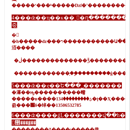
�����ʻ���ʱ�����ǲſ�ʼ��������
4���ʣ��ҵ��ĸ��˿�ղ������
죿
�𣺵
�һ�����ǳ���ר�����������Ա�����з�����������û������������ƶȼ���ܴ�����ֻҪ�������⣬���Ǿ������
洦����
�ڶ��������������Ǯ��������
������������֧��֧��������ģ����
5���ʣ��ҿ��Ե���˾ֱ�������
�𣺿��ԣ�������ַ���㽭
�����в����ؽ���������134�ţ��Ҳ�����ô�
죬���԰δ�绰��13506532785
6���ʣ����ǵĻ�������վ��һ�
𣿻᲻����̫��
��������Ʒ����ʵ�����㣬