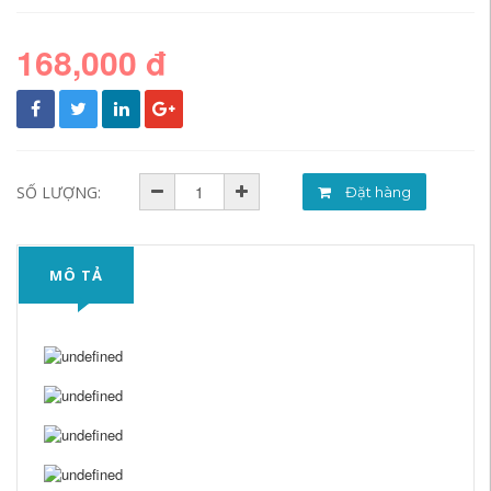
168,000 đ
SỐ LƯỢNG:
Đặt hàng
MÔ TẢ