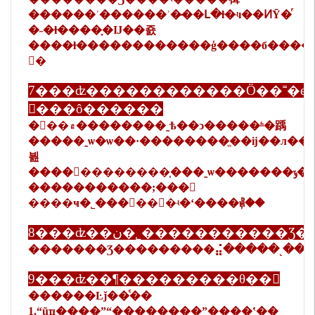
������ʾ������ʾ�̶��Լ�ɫ�ʵı��ͶȲ�ͬ
�˶�ɫ����֪�Ĳ��죬
����ɫ������������ģ����б�������ʵ��Ϊ׼���󲿷�
𣩡�
7���ʣ������������Ӧ��˭�е
𻵣���ô������
�𣺱��۾��������˷ѣ��ͻ�����ʱ�踽
�����˷ѡ�ѡ��·��������ֱ��ĳ��л���˳���ݿ����˷ѵ��
븶
�����������;���𻵣
����ҹ�˾���𣬰��𻵵�ʵ�ʻ����⳥��
8���ʣ��ڹ�˾����������
�������Ʒ���������⣬�����˻���
9���ʣ��¶���������θ��
������Ŀǰ��ͨ��
1.“ũҵ����”“֧��������”֧����ʽ��