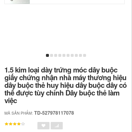
1.5 kim loại dày trứng móc dây buộc
giấy chứng nhận nhà máy thương hiệu
dây buộc thẻ huy hiệu dây buộc dây có
thể được tùy chỉnh Dây buộc thẻ làm
việc
TD-527978117078
MÃ SẢN PHẨM: