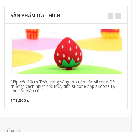
SẢN PHẨM ƯA THÍCH
Nắp cốc 10cm Thời trang sáng tạo nắp cốc silicone Dễ
Nh
thương cách nhiệt cốc thủy tinh silicone nắp silicone Ly
hì
cốc cốc Nắp cốc
17
171,000 đ
LIÊN HỆ