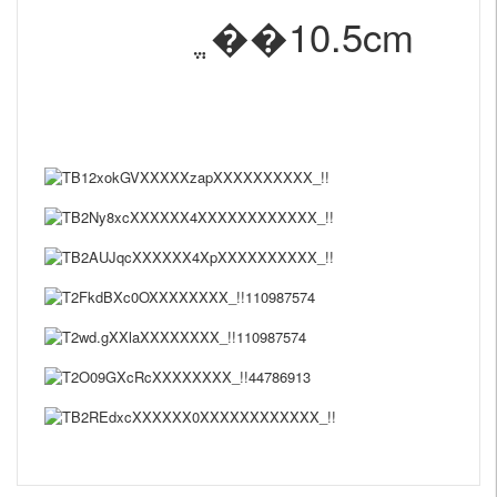
ֱ��10.5cm