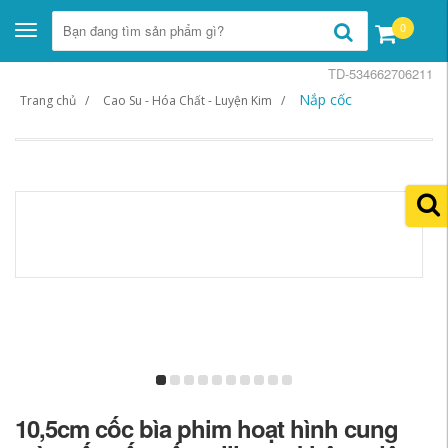
0
Toggle
navigation
TD-534662706211
Nắp cốc
Trang chủ
Cao Su - Hóa Chất - Luyện Kim
10,5cm cốc bìa phim hoạt hình cung