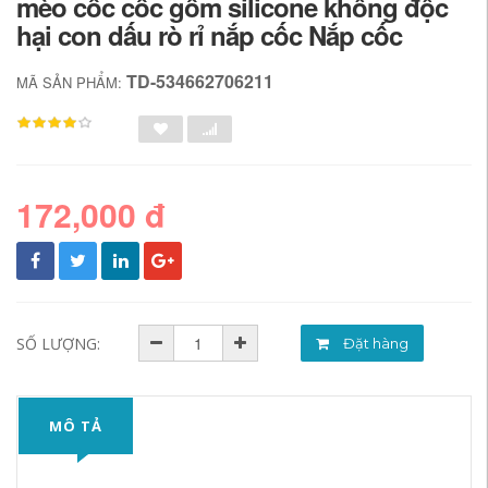
mèo cốc cốc gốm silicone không độc
hại con dấu rò rỉ nắp cốc Nắp cốc
TD-534662706211
MÃ SẢN PHẨM:
172,000 đ
SỐ LƯỢNG:
Đặt hàng
MÔ TẢ