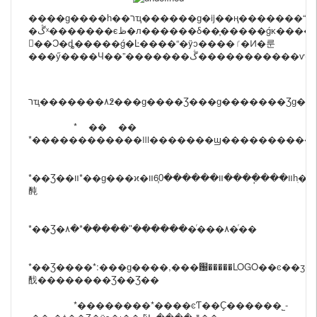
����ɡ����һ��רҵ������ɡ�ĳ��ң�������“��ʵ���ˣ���ʵ����”�������£�����Դ���ÿһλ�ͻ��������ȶ������õ��˺ܶ����������ҵ�������������ͬ�������Ϊ����ҵ������ɡ���������������ż���������׼ʱ������ǰ�����С��ۺ��������Զ�ѿͻ����������λ��
�ڴˣ�������ϵظ�л������δ��֧�����ǵĸ������ѣ����ǽ�һ������ء�����רע���������ǵ�ְ�
𣬲��Ͻ�ȡ�����ǵ�Ŀ����“�ÿͻ����ٵ�Ͷ�룬
���ӳ����Ч��”�������ڴ�����������ѵ�Я�ֺ�������������δ����
רҵ�������۸߶���ɡ����Ʒ���ɡ�������Ʒɡ��̫�
* �� ��
*��Ʒ��װ*��ɡ���ϰ�װ����ֽ���װ������60֧װһֽ�
䣩
*��Ʒ�۸�*�����ʺ�������ͬ���۸�ͬ��
*��Ʒ����*:���ɡ����,���԰�����LOGO��ͼ�
䣬��������Ʒ��Ʒ��
*��������*����ͼƬ��Ҫ������˾-