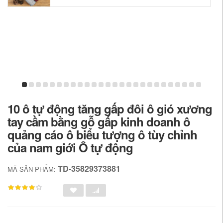
10 ô tự động tăng gấp đôi ô gió xương
tay cầm bằng gỗ gấp kinh doanh ô
quảng cáo ô biểu tượng ô tùy chỉnh
của nam giới Ô tự động
TD-35829373881
MÃ SẢN PHẨM: