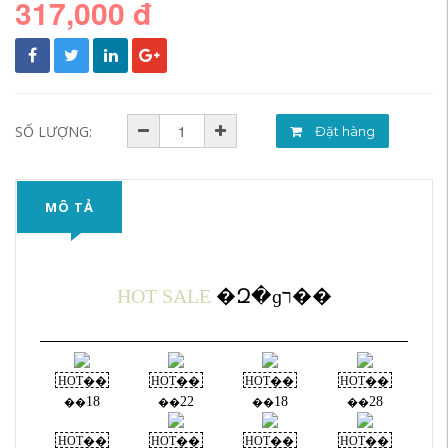
317,000 đ
SỐ LƯỢNG:
Đặt hàng
MÔ TẢ
HOT SALE
�Զ�ɡר��
HOT��
HOT��
HOT��
HOT��
18
22
18
28
��
��
��
��
HOT��
HOT��
HOT��
HOT��