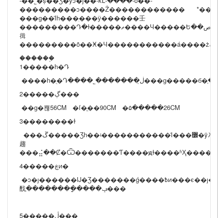
-��˾�ṩ��Ʒ�ÿͻ�ȷ��-ǩԼ-����-ȫ��-
���������ͻ����Ż������������ *��ܰ�
���ɡ��Ϊһ���ִ���ӱ������壬
���������Դ�ɫ�����ޡ����Ч�����Ե��ص
㣬
������֪
1�����һ�Դ
����һ�ֻ�Դ����˾�������ڶ̣
2�����ڳ���
��ɡ�뾶56CM �ſ�ֱ��90CM �۵�����26CM
3��������ɫ
���ڱ�����Ʒһ��ʵ�����������Ϊ���߼�ÿλ���ѵĵ���ӫ���
趨
���⣬��Ȼ�Ѿ�������Ƭ����ԭɫ����ʱҲ����һ
4�����ڿͷ�
�ͻ�ȷ������Ĳ�Ʒ�������ǵ����߿ͷ���ϵ��ȷ�Ͽ�ݻ��������á��ջ���ַ�����⣬���������µ����������µ��Ĺ˿ͣ����ڶ���������ע��Ҫ�󡣣����������ַ��ѡ���ݻ��������
䣬ָ��������ָ����ݡ���
5�����ڷ���