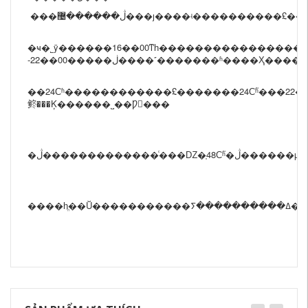
���ڷ������޴���ȷ����ʵ�������
�ҹ�˾ÿ������16��00ͳһ�����������������
��24Сʱ������������£�������24Сʱ֮���22��
鿴���Ķ������˽��Ƿ񷢻���
�ڷ�������������ͨ�
���