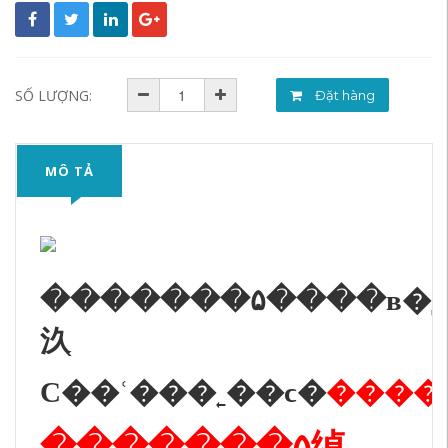
SỐ LƯỢNG:
Đặt hàng
MÔ TẢ
�������۵����в�
汣֤
С��ʿ���˿��ϲ�
�������۵绰