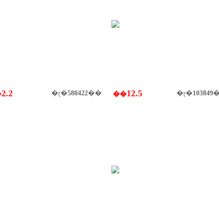
2.2
12.5
�ɽ�
580422
��
�ɽ�
103849
�
��