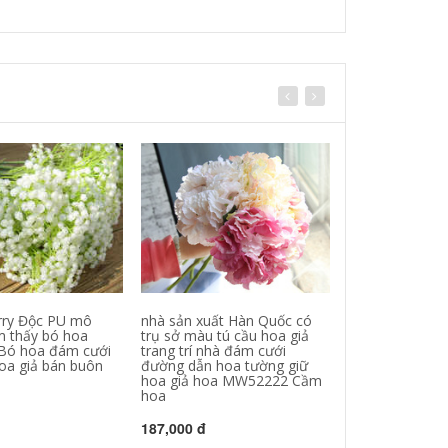
arry Độc PU mô
nhà sản xuất Hàn Quốc có
Nhà máy trực t
 thấy bó hoa
trụ sở màu tú cầu hoa giả
PU sinh ba Sta
Bó hoa đám cưới
trang trí nhà đám cưới
mô phỏng mô 
oa giả bán buôn
đường dẫn hoa tường giữ
hoa nhân tạo m
hoa giả hoa MW52222 Cầm
Taobao cầm h
hoa
188,000 đ
187,000 đ