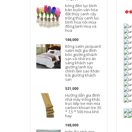
bóng đèn lục bình
bán buôn văn hóa
�
đất thủy canh cây
trồng thủy canh lục
bình hoa nồi mùa
đông lạnh Hoa và
hoa
166,000
Bông satin jacquard
satin một gia đình
bốn giường khách
sạn và nhà trọ ăn
sáng khách sạn
giường lanh tùy
chỉnh lăm sao Khăn
trải giường khách
sạn
521,000
Hướng dẫn gia đình
nhà máy trống khắc
trực tiếp tre mịn mía
carbon khoan tre 30
* 7,5 * 500 Hoa khô
hay
168,000
=======
hiện đại nhỏ gọn