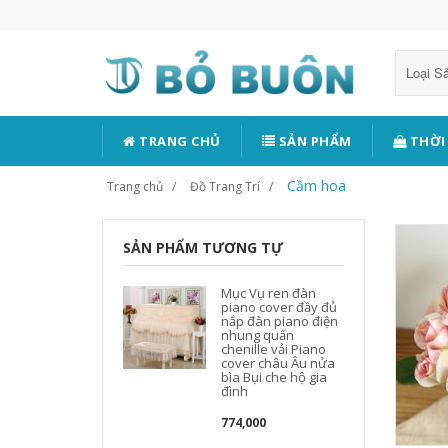
Loại 
TRANG CHỦ
SẢN PHẨM
THỜI
Cầm hoa
Trang chủ
Đồ Trang Trí
SẢN PHẨM TƯƠNG TỰ
Mục Vụ ren đàn
piano cover đầy đủ
nắp đàn piano điện
nhung quấn
chenille vải Piano
cover châu Âu nửa
bìa Bụi che hộ gia
đình
774,000