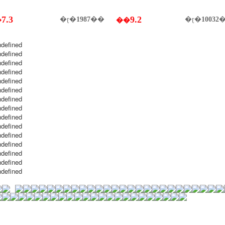
7.3
9.2
�ɽ�
1987
��
�ɽ�
10032
�
��
================================================================================================================