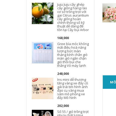
Juju Juju cây ghép
cây giống hàng rào
cơ sở trồng trọt với
gai Citrus aurantium
cây giống hoàn
chỉnh thông số kỹ
thuật dễ dàng để
tồn tại Cây bụi Arbor
168,000
Gree bìa móc không
mất điều hoà năng
lượng bức màn
tháng kính chắn gió
màn gió ngăn chặn
gió thổi bụi che
thẳng Vỏ máy lạnh
248,000
Ins mini dễ thương
MÔ
tăng vàng xe đẩy cô
gái trái tim hình ảnh
đạo cụ vàng mua
sắm mô phỏng xe
đẩy Mô hình
202,000
Số 55 / giỏ trồng trọt
nhựa chất lượng