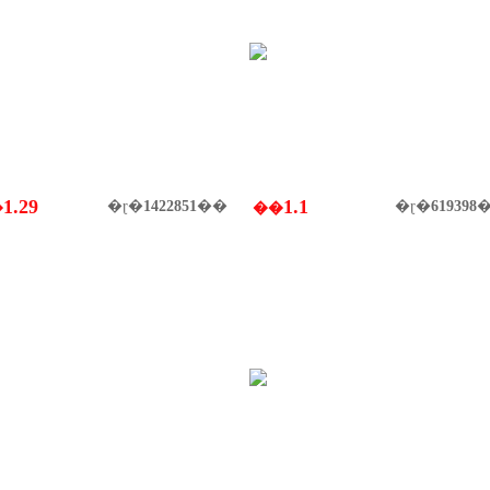
1.29
1.1
�ɽ�
1422851
��
�ɽ�
619398
�
��