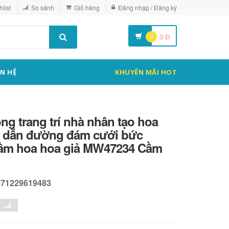
list
So sánh
Giỏ hàng
Đăng nhập / Đăng ký
0
0
Đ
ÊN HỆ
KHUYẾN MÃI HOT
ng trang trí nhà nhân tạo hoa
t dẫn đường đám cưới bức
ầm hoa hoa giả MW47234 Cầm
571229619483