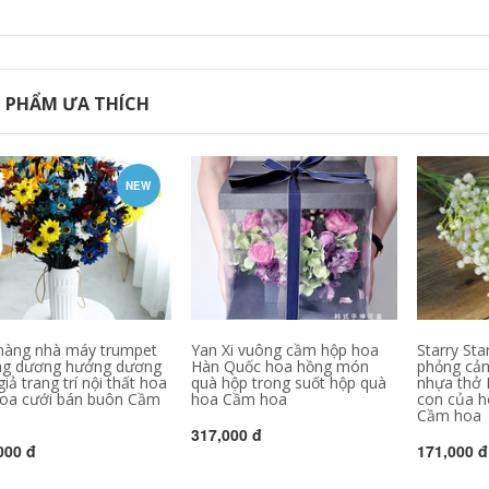
 PHẨM ƯA THÍCH
NEW
hàng nhà máy trumpet
Yan Xi vuông cầm hộp hoa
Starry St
g dương hướng dương
Hàn Quốc hoa hồng món
phỏng cảm
iả trang trí nội thất hoa
quà hộp trong suốt hộp quà
nhựa thở 
hoa cưới bán buôn Cầm
hoa Cầm hoa
con của h
Cầm hoa
317,000 đ
000 đ
171,000 đ