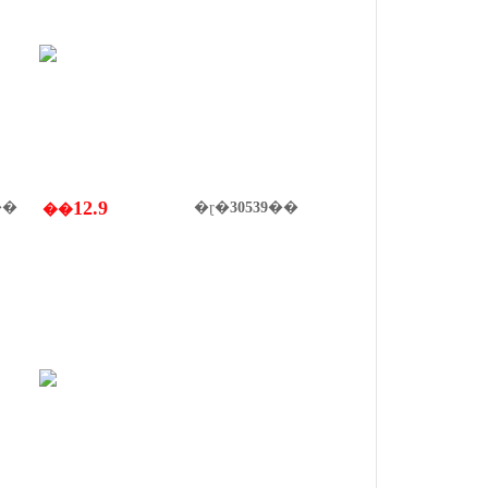
12.9
��
�ɽ�
30539
��
��