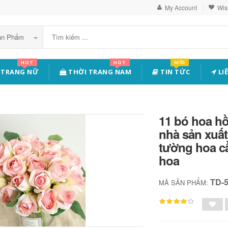
My Account
Wish
Sản Phẩm
HOT
HOT
MỚI
 TRANG NỮ
THỜI TRANG NAM
TIN TỨC
LI
11 bó hoa hồ
nhà sản xuấ
tường hoa c
hoa
TD-
MÃ SẢN PHẨM: