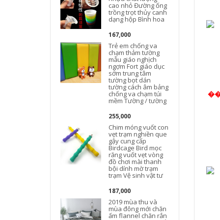
cao nhỏ Đường ống
trồng trọt thủy canh
dạng hộp Bình hoa
167,000
Trẻ em chống va
chạm thảm tường
mẫu giáo nghịch
ngợm Fort giáo dục
sớm trung tâm
tường bọt dán
tường cách âm bảng
chống va chạm túi
�
mềm Tường / tường
255,000
Chim móng vuốt con
vẹt trạm nghiền que
gậy cung cấp
Birdcage Bird mọc
răng vuốt vẹt vòng
đồ chơi mài thanh
bội dính mờ trạm
trạm Vệ sinh vật tư
187,000
2019 mùa thu và
mùa đông mới chăn
ấm flannel chăn rắn