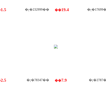
1.5
19.4
�ɽ�
232999
��
�ɽ�
17699
�
��
2.5
7.9
�ɽ�
78347
��
�ɽ�
2787
�
��