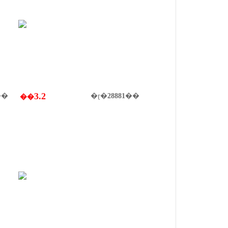
3.2
��
�ɽ�
28881
��
��