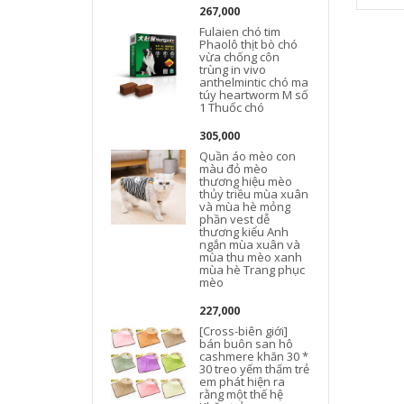
267,000
Fulaien chó tim
Phaolô thịt bò chó
vừa chống côn
trùng in vivo
anthelmintic chó ma
túy heartworm M số
1 Thuốc chó
305,000
Quần áo mèo con
màu đỏ mèo
thương hiệu mèo
thủy triều mùa xuân
và mùa hè mỏng
phần vest dễ
thương kiểu Anh
ngắn mùa xuân và
mùa thu mèo xanh
mùa hè Trang phục
mèo
227,000
[Cross-biên giới]
bán buôn san hô
cashmere khăn 30 *
30 treo yếm thấm trẻ
em phát hiện ra
rằng một thế hệ