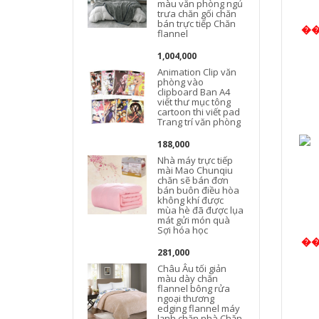
màu văn phòng ngủ
trưa chăn gối chăn
bán trực tiếp Chăn
�
flannel
1,004,000
Animation Clip văn
phòng vào
clipboard Ban A4
viết thư mục tông
cartoon thi viết pad
Trang trí văn phòng
188,000
Nhà máy trực tiếp
mài Mao Chunqiu
chăn sẽ bán đơn
bán buôn điều hòa
không khí được
mùa hè đã được lụa
mát gửi món quà
Sợi hóa học
�
281,000
Châu Âu tối giản
màu dày chăn
flannel bông rửa
ngoại thương
edging flannel máy
lạnh chăn nhà Chăn