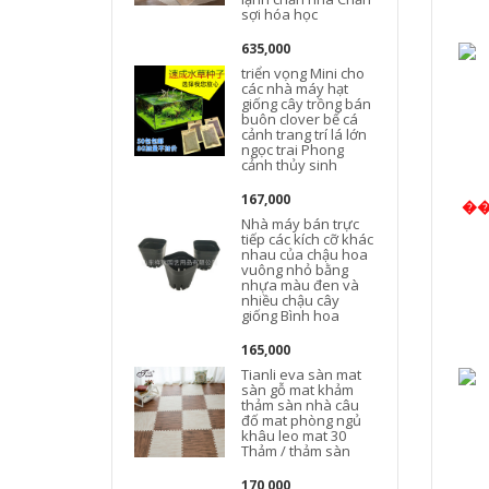
sợi hóa học
635,000
triển vọng Mini cho
các nhà máy hạt
giống cây trồng bán
buôn clover bể cá
cảnh trang trí lá lớn
ngọc trai Phong
cảnh thủy sinh
167,000
�
Nhà máy bán trực
tiếp các kích cỡ khác
nhau của chậu hoa
vuông nhỏ bằng
nhựa màu đen và
nhiều chậu cây
giống Bình hoa
165,000
Tianli eva sàn mat
sàn gỗ mat khảm
thảm sàn nhà câu
đố mat phòng ngủ
khâu leo ​​mat 30
Thảm / thảm sàn
170,000