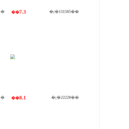
7.3
��
�ɽ�
131585
��
��
8.1
��
�ɽ�
22228
��
��