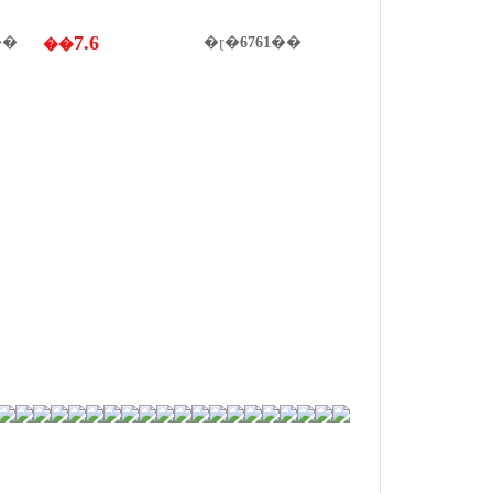
7.6
��
�ɽ�
6761
��
��
=========================================
=======================================================================