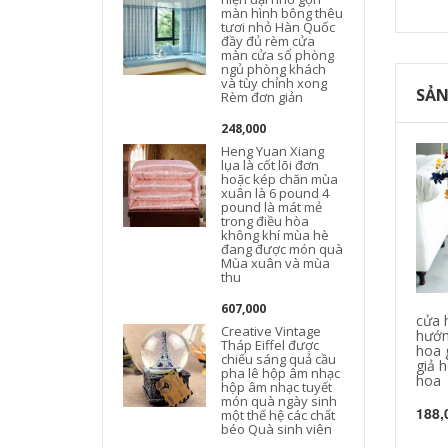
màn hình bông thêu
tươi nhỏ Hàn Quốc
đầy đủ rèm cửa
màn cửa sổ phòng
ngủ phòng khách
và tùy chỉnh xong
SẢN
Rèm đơn giản
248,000
Heng Yuan Xiang
lụa là cốt lõi đơn
hoặc kép chăn mùa
xuân là 6 pound 4
pound là mát mẻ
trong điều hòa
không khí mùa hè
đang được món quà
Mùa xuân và mùa
thu
607,000
cửa 
Creative Vintage
hướn
Tháp Eiffel được
hoa g
chiếu sáng quả cầu
giả 
pha lê hộp âm nhạc
hoa
hộp âm nhạc tuyết
món quà ngày sinh
188,
một thế hệ các chất
béo Quà sinh viên