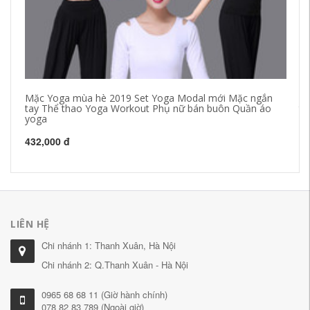
Mặc Yoga mùa hè 2019 Set Yoga Modal mới Mặc ngắn
20
tay Thể thao Yoga Workout Phụ nữ bán buôn Quần áo
tr
yoga
đá
432,000 đ
28
LIÊN HỆ
Chi nhánh 1: Thanh Xuân, Hà Nội
Chi nhánh 2: Q.Thanh Xuân - Hà Nội
0965 68 68 11 (Giờ hành chính)
078 82 83 789 (Ngoài giờ)