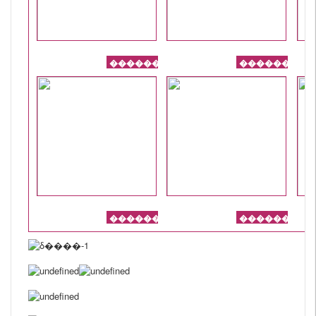
��������
��������
��������
��������