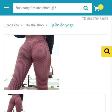
0
Toggle
navigation
TD-566979473876
Quần áo yoga
Trang chủ
Đồ Thể Thao