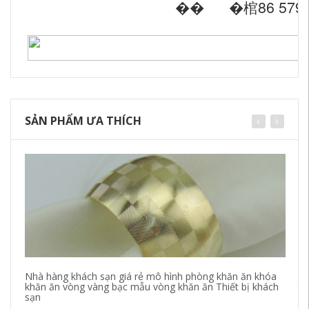
�� �棺86 579 8
SẢN PHẨM ƯA THÍCH
Nhà hàng khách sạn giá rẻ mô hình phòng khăn ăn khóa
Fa
khăn ăn vòng vàng bạc mẫu vòng khăn ăn Thiết bị khách
th
sạn
bị