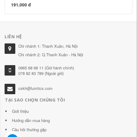
191,000 đ
21
LIÊN HỆ
Chi nhánh 1: Thanh Xuân, Hà Nội
Chi nhánh 2: Q.Thanh Xuân - Hà Nội
0965 68 68 11 (Giờ hành chính)
078 82 83 789 (Ngoài giờ)
cskh@lumtics.com
TẠI SAO CHỌN CHÚNG TÔI
Giới thiệu
Hướng dẫn mua hàng
Câu hỏi thường gặp