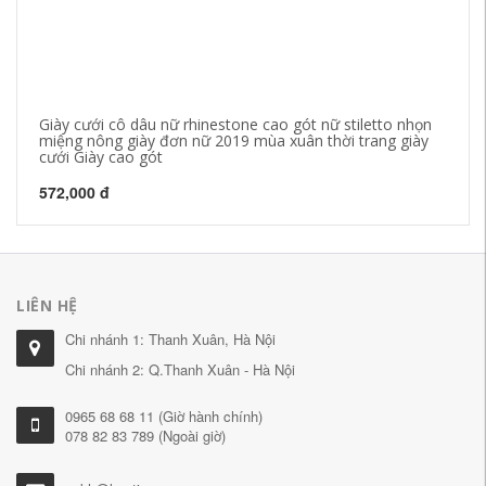
Giày cưới cô dâu nữ rhinestone cao gót nữ stiletto nhọn
Gi
miệng nông giày đơn nữ 2019 mùa xuân thời trang giày
bả
cưới Giày cao gót
nô
572,000 đ
42
LIÊN HỆ
Chi nhánh 1: Thanh Xuân, Hà Nội
Chi nhánh 2: Q.Thanh Xuân - Hà Nội
0965 68 68 11 (Giờ hành chính)
078 82 83 789 (Ngoài giờ)