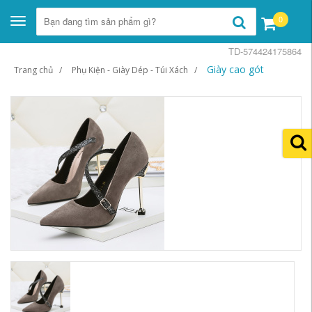
0
Toggle
navigation
TD-574424175864
Giày cao gót
Trang chủ
Phụ Kiện - Giày Dép - Túi Xách