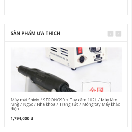
SẢN PHẨM ƯA THÍCH
Máy mài Shixin / STRONG90 + Tay cầm 102L / Máy làm
Má
răng / Ngọc / Nha khoa / Trang sức / Móng tay Máy khắc
ch
điện
đi
1,794,000 đ
28