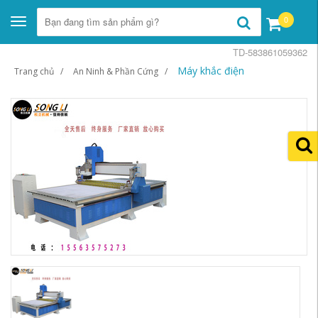
0
Toggle
navigation
TD-583861059362
Máy khắc điện
Trang chủ
An Ninh & Phần Cứng