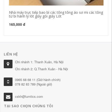
Nhà máy trực tiếp bao bì các tông tông áo sơ mi các tông
Nh
từ bi hành lý lót giấy gói giấy Lót
mi
165,000 đ
16
LIÊN HỆ
Chi nhánh 1: Thanh Xuân, Hà Nội
Chi nhánh 2: Q.Thanh Xuân - Hà Nội
0965 68 68 11 (Giờ hành chính)
078 82 83 789 (Ngoài giờ)
cskh@lumtics.com
TẠI SAO CHỌN CHÚNG TÔI