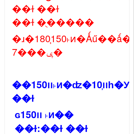
��ɫ ��ɫ
��ɫ �ֻ�����
�ɹ�180֧150˫ͷ�Ǻű��ǻ
7���ݷ�
��װ150˫ͷ�ʣ�10֧װһ�У���ɫ:��ɫ
��ɫ
ɢװ150 ˫ͷ��
��ɫ:��ɫ ��ɫ