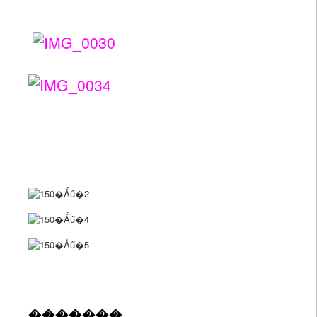
�����֪��