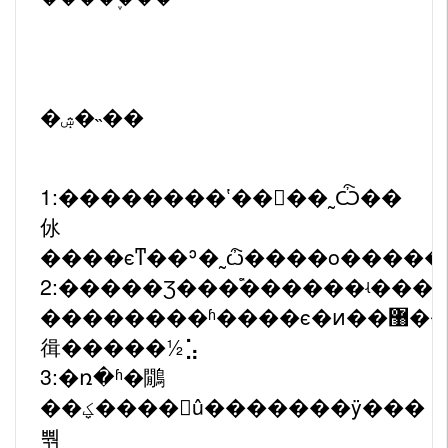
�ۺ�˵��
1:��������ʽ���࣬�˷Ѽ��
㲻
2:�����Ʒ���࣬������ʵ���
��������ʱ����ϵ�ͷ��޸����������в��
㣬�����½⣡
3:�ռ�ʱ�鷳
��ؼ����û�������ÿ���
뿪