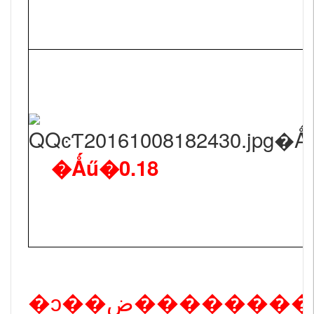
�Ǻű�0.18
�ͻ��ض�����������ɢװ��װ150˫ͷ�Ǻű�