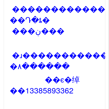
������������ʵ
��Դ�ȶ�
���ڹ���
�ɹ�����������
�۸������
��ϵ�绰
��13385893362