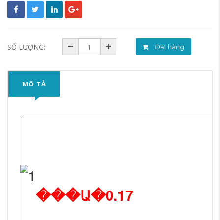
SỐ LƯỢNG:
Đặt hàng
MÔ TẢ
���Ա�0.17