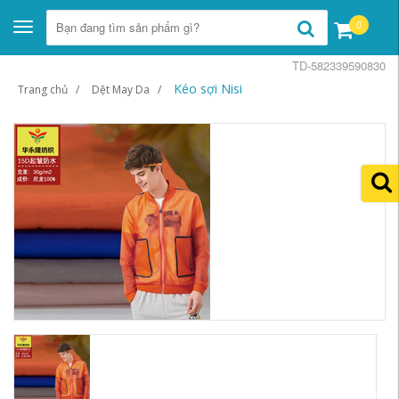
0
Toggle
navigation
TD-582339590830
Kéo sợi Nisi
Trang chủ
Dệt May Da