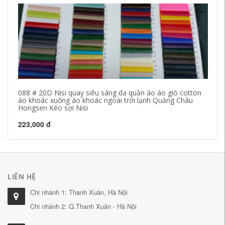
088 # 20D Nisi quay siêu sáng da quần áo áo gió cotton
Mớ
áo khoác xuống áo khoác ngoài trời lạnh Quảng Châu
41
Hongsen Kéo sợi Nisi
bá
223,000 đ
24
LIÊN HỆ
Chi nhánh 1: Thanh Xuân, Hà Nội
Chi nhánh 2: Q.Thanh Xuân - Hà Nội