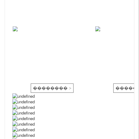
�������� >
������