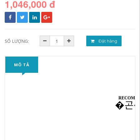
1,046,000 đ
SỐ LƯỢNG:
Đặt hàng
MÔ TẢ
RECOMM
�곤