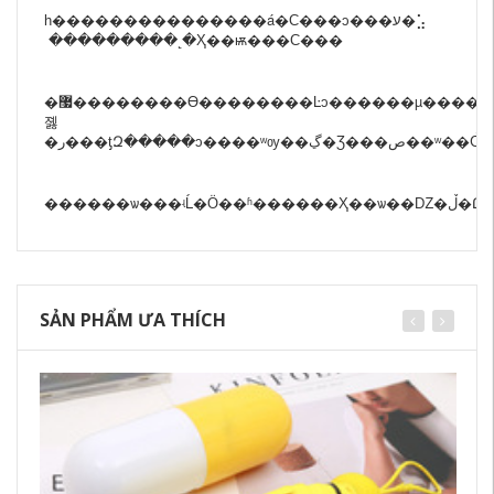
һ���������������á�С���ͻ���ע�⣡
���������˻�Ҳ��ѭ���Ϲ���
�޷��������ϴ��������Ŀͻ������µ�������˫����������
졣
�ر���ƫԶ�����ͻ�
SẢN PHẨM ƯA THÍCH