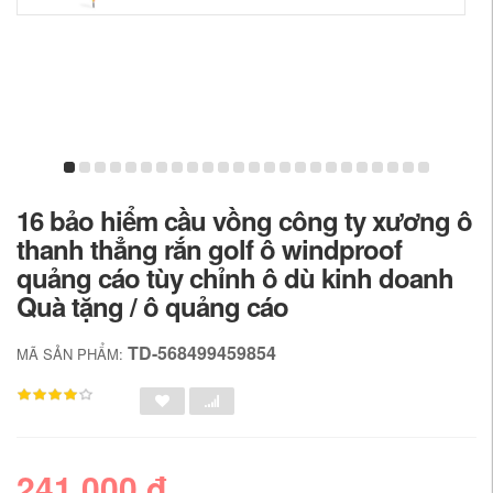
16 bảo hiểm cầu vồng công ty xương ô
thanh thẳng rắn golf ô windproof
quảng cáo tùy chỉnh ô dù kinh doanh
Quà tặng / ô quảng cáo
TD-568499459854
MÃ SẢN PHẨM:
241,000 đ