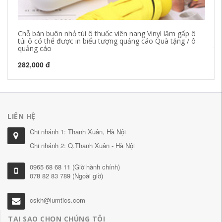
Chỗ bán buôn nhỏ túi ô thuốc viên nang Vinyl lăm gấp ô
Ch
túi ô có thể được in biểu tượng quảng cáo Quà tặng / ô
tặ
quảng cáo
tặ
282,000 đ
25
LIÊN HỆ
Chi nhánh 1: Thanh Xuân, Hà Nội
Chi nhánh 2: Q.Thanh Xuân - Hà Nội
0965 68 68 11 (Giờ hành chính)
078 82 83 789 (Ngoài giờ)
cskh@lumtics.com
TẠI SAO CHỌN CHÚNG TÔI