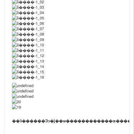
��ӭ������Ͽͻ�ǰ��ѡ������������ɶ����