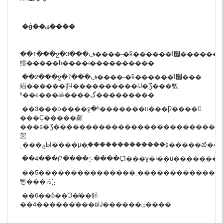
�ġ��ۺ����
��1���ջ�3���ڣ����˵�ǩ������Ϊ׼������ʱ������Ʒ��Ϣ���ջ���Ϣ��������ѹ�ģ��Ƿ��ٻ���ʵ���ջ�����������ڲ��������������
鱨�����һ����ʵ����������
��2���ջ�7���ڣ����˵�ǩ������Ϊ׼���
緢�ֹ�����ʧЧ����������Ĳ�Ʒ���뼰
ʱ��ϵ���ǣ����ڲ���������
��3���ͻ����ջ�ʱ�������װ���Ƿ����𣬶
���Ҫ�����顣
���в�Ʒ�������������������������⣬
乫
˾���ݼӸ����µ�֤����������֤���ṩ�����
��4���Բ����⡢����ҪΪ���ɣ�ʵ��û�������
��5���������������˻��������������˻����˻ص��˷�����˾�е����ܾ��°�Ѽ��Ȱ��������˻أ��˻ط�ʽ�����ۺ�ͷ���ϵЭ�̣���������ִ���˻أ��˷��������
뻥���½⣡
��6��δ��Э�̸��豾
��4���������۵Ĳ������ۺ����