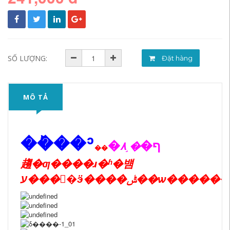
SỐ LƯỢNG:
Đặt hàng
MÔ TẢ
��ܰ��ʾ
�ף�
�˼۸�Ϊ��˿��
��
趨�ƣ����ɹ�ʱ�뱸
�ӭ����ݰ��ѡ��������