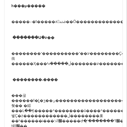
һ���µ�����
�������Ա�ע��
��������“����������”��ע��������Ҫ�����Ǿ������
㣬
�����ֿ�Ҳ���Կ�
��������˵����
���귢
������Ϊ�ȴ�ӡ��ݵ����������������������Ȼ���ٰ��Ųֿⷢ�����������ܵ���ĵ��ӵ��
췢�� �緢
���Լ��Ķ�����ʾ��������û����ʾ������
벻Ҫ�ż������������ڷ��������巢
��ʱ������ɨ���¼Ϊ׼�����Ժ�̨“�������”Ϊ׼�������Ը����������ź͵
绰Ϊ׼��