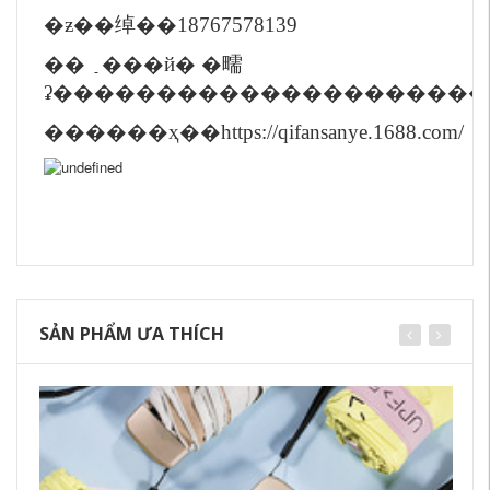
�ƶ��绰��18767578139
�� ַ���й� �㽭
ʡ���������������������ã
������ҳ��
https://qifansanye.1688.com/
SẢN PHẨM ƯA THÍCH