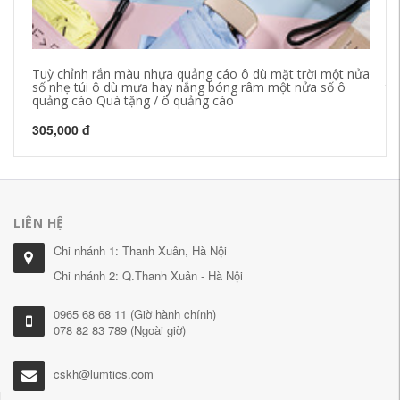
Tuỳ chỉnh rắn màu nhựa quảng cáo ô dù mặt trời một nửa
Ch
số nhẹ túi ô dù mưa hay nắng bóng râm một nửa số ô
tú
quảng cáo Quà tặng / ô quảng cáo
qu
305,000 đ
28
LIÊN HỆ
Chi nhánh 1: Thanh Xuân, Hà Nội
Chi nhánh 2: Q.Thanh Xuân - Hà Nội
0965 68 68 11 (Giờ hành chính)
078 82 83 789 (Ngoài giờ)
cskh@lumtics.com