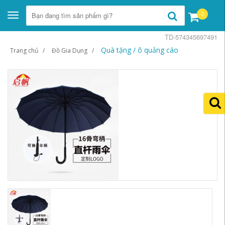
0
Toggle
navigation
TD-574345697491
Quà tặng / ô quảng cáo
Trang chủ
Đồ Gia Dụng