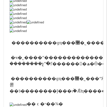
�ҹ�˾����“��������������
����������ɡҵ���޹�˾���“Я�ִ�ҵ������δ��”�ķ��
롣
��ӭ��������ǰ���ιۡ�Ǣ̸ҵ����
�� ϵ �ˣ��¾�