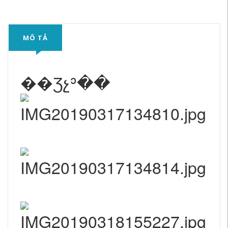
MÔ TẢ
��Ʒչʾ��