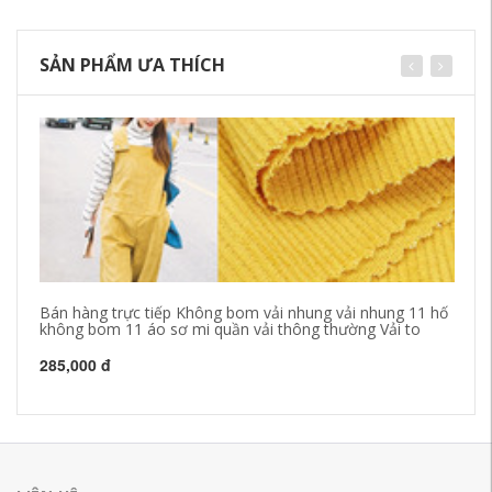
SẢN PHẨM ƯA THÍCH
Bán hàng trực tiếp Không bom vải nhung vải nhung 11 hố
Bá
không bom 11 áo sơ mi quần vải thông thường Vải to
kh
285,000 đ
28