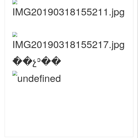
�ֿ�չʾ��