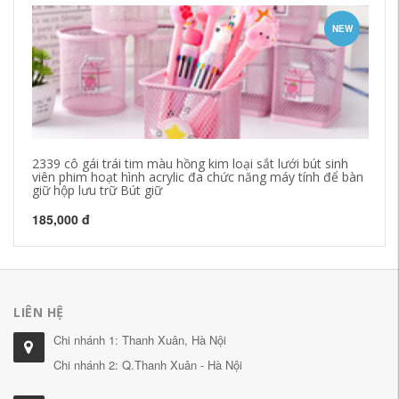
NEW
2339 cô gái trái tim màu hồng kim loại sắt lưới bút sinh
Ch
viên phim hoạt hình acrylic đa chức năng máy tính để bàn
bà
giữ hộp lưu trữ Bút giữ
ch
185,000 đ
19
LIÊN HỆ
Chi nhánh 1: Thanh Xuân, Hà Nội
Chi nhánh 2: Q.Thanh Xuân - Hà Nội