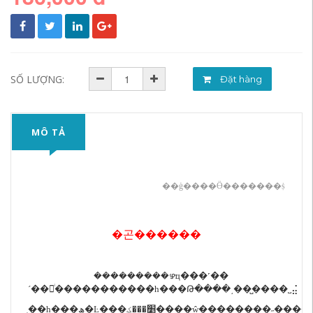
SỐ LƯỢNG:
Đặt hàng
MÔ TẢ
��ģ����Ӫ�������ṩ
�곤������
���������ഴҵ���˹��
´��ྶͥ�����������һ���Թ����͵��̺����˽⣬
ֻ��һ���ھ�Ŀ���׵���ؼ���ִ�ŵ������