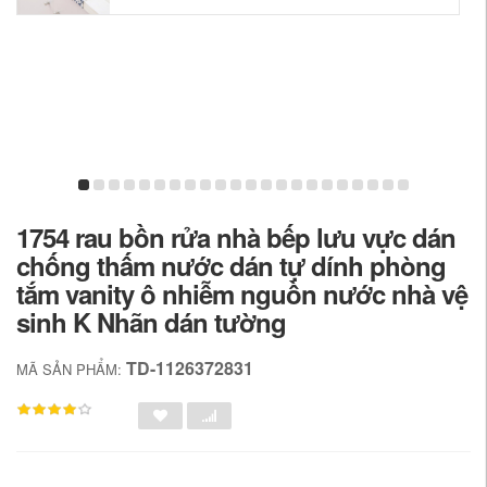
1754 rau bồn rửa nhà bếp lưu vực dán
chống thấm nước dán tự dính phòng
tắm vanity ô nhiễm nguồn nước nhà vệ
sinh K Nhãn dán tường
TD-1126372831
MÃ SẢN PHẨM: