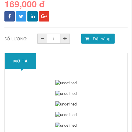
169,000 đ
SỐ LƯỢNG:
Đặt hàng
MÔ TẢ