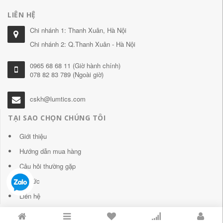
LIÊN HỆ
Chi nhánh 1: Thanh Xuân, Hà Nội
Chi nhánh 2: Q.Thanh Xuân - Hà Nội
0965 68 68 11 (Giờ hành chính)
078 82 83 789 (Ngoài giờ)
cskh@lumtics.com
TẠI SAO CHỌN CHÚNG TÔI
Giới thiệu
Hướng dẫn mua hàng
Câu hỏi thường gặp
Tin tức
Liên hệ