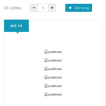
SỐ LƯỢNG:
Đặt hàng
MÔ TẢ