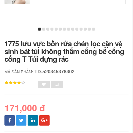
1775 lưu vực bồn rửa chén lọc cặn vệ
sinh bát túi không thấm cống bể cống
cống T Túi đựng rác
TD-520345378302
MÃ SẢN PHẨM:
171,000 đ