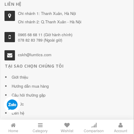
LIÊN HỆ
Chi nhánh 1: Thanh Xuân, Hà Nội
Chi nhánh 2: Q.Thanh Xuân - Hà Nội
0965 68 68 11 (Giờ hành chính)
078 82 83 789 (Ngoài giờ)
cskh@lumtics.com
TẠI SAO CHỌN CHÚNG TÔI
Giới thiệu
Hướng dẫn mua hàng
Câu hỏi thường gặp
Tin tức
Liên hệ
Home
Category
Wishlist
Comparison
Account