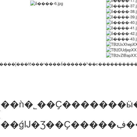
����ĵ���ɫȱ���ˣ����ǻ������ʱ��ϵ��������
ǹ�˾��Ҫ�������ӹ��Ͳ�Ʒ����Ϊ������Ҫ���������й�������գ
顣