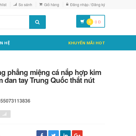
list
So sánh
Giỏ hàng
Đăng nhập / Đăng ký
0
0
Đ
ÊN HỆ
KHUYẾN MÃI HOT
ng phẳng miệng cá nắp hợp kim
àm đan tay Trung Quốc thắt nút
555073113836