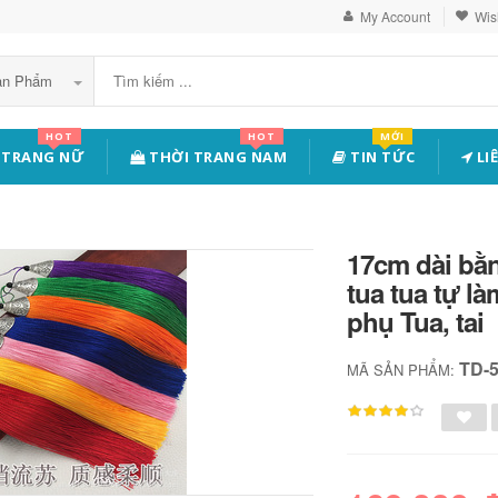
My Account
Wish
Sản Phẩm
HOT
HOT
MỚI
 TRANG NỮ
THỜI TRANG NAM
TIN TỨC
LI
17cm dài bằ
tua tua tự l
phụ Tua, tai
TD-
MÃ SẢN PHẨM: