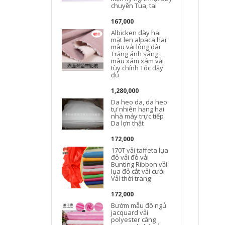
chuyền Tua, tai
167,000
Albicken dày hai
mặt len ​​alpaca hai
màu vải lông dài
Trắng ánh sáng
màu xám xám vải
tùy chỉnh Tóc đầy
đủ
1,280,000
Da heo da, da heo
tự nhiên hạng hai
nhà máy trực tiếp
Da lợn thật
172,000
170T vải taffeta lụa
đỏ vải đỏ vải
Bunting Ribbon vải
lụa đỏ cắt vải cưới
Vải thời trang
172,000
Bướm mẫu đồ ngủ
jacquard vải
polyester căng