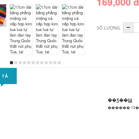
169,000 
SỐ LƯỢNG:
 TẢ
��Ʒ��Ϣ
������ 13