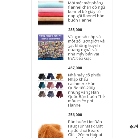
Mới một mặt phẳng
flannel chăn đồ ngủ
kennel bé giày cổ
nap gối flannel bán
buôn Flannel
285,000
Vải gạc sáu lớp vải
một số lượng lớn vải
gạc không huỳnh
quang ngoài vải
nhà máy bán vải
trực tiếp Gạc
487,000
Nhà máy cổ phiếu
Nhập khẩu
cashmere Hàn
Quốc 180-200g
nhung vàng Hàn
Quốc Bán buôn Thẻ
màu miễn phí
Flannel
256,000
Bán buôn Hot Bán
Faux Fur Mask Mặt
nạ đồ chơi Beard
Gift 120mm Haipai