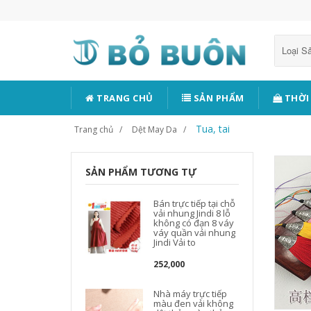
Loại 
TRANG CHỦ
SẢN PHẨM
THỜI
Tua, tai
Trang chủ
Dệt May Da
SẢN PHẨM TƯƠNG TỰ
Bán trực tiếp tại chỗ
vải nhung Jindi 8 lỗ
không có đạn 8 váy
váy quần vải nhung
Jindi Vải to
252,000
Nhà máy trực tiếp
màu đen vải không