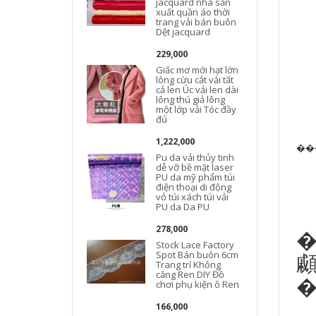
jacquard nhà sản
xuất quần áo thời
trang vải bán buôn
Dệt jacquard
229,000
Giấc mơ mới hạt lớn
lông cừu cắt vải tất
cả len Úc vải len dài
lông thú giả lông
một lớp vải Tóc đầy
đủ
1,222,000
��
Pu da vải thủy tinh
dễ vỡ bề mặt laser
PU da mỹ phẩm túi
điện thoại di động
vỏ túi xách túi vải
PU da Da PU
278,000
���
Stock Lace Factory
Spot Bán buôn 6cm
Trang trí Không
căng Ren DIY Đồ
chơi phụ kiện ô Ren
166,000