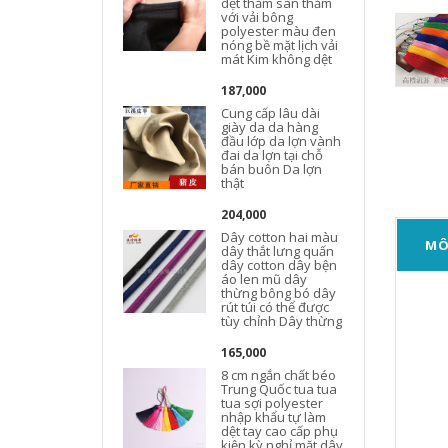
dệt thảm sàn thảm
với vải bông
polyester màu đen
nóng bề mặt lịch vải
mát Kim không dệt
187,000
Cung cấp lâu dài
giày da da hàng
đầu lớp da lợn vành
đai da lợn tại chỗ
bán buôn Da lợn
thật
204,000
Dây cotton hai màu
MÔ
dây thắt lưng quấn
dây cotton dây bện
áo len mũ dây
thừng bông bó dây
rút túi có thể được
tùy chỉnh Dây thừng
165,000
8 cm ngắn chất béo
Trung Quốc tua tua
tua sợi polyester
nhập khẩu tự làm
dệt tay cao cấp phụ
kiện kỳ ​​nghỉ mặt dây