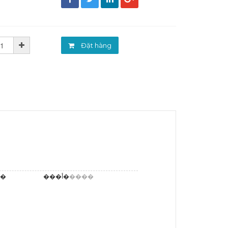
đ
Đặt hàng
��
���أ�
����