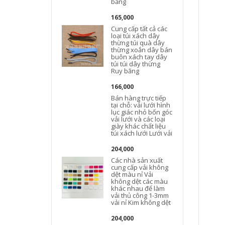
băng
165,000
Cung cấp tất cả các
loại túi xách dây
thừng túi quà dây
thừng xoắn dây bán
buôn xách tay dây
túi túi dây thừng
Ruy băng
166,000
Bán hàng trực tiếp
tại chỗ: vải lưới hình
lục giác nhỏ bốn góc
vải lưới và các loại
giày khác chất liệu
túi xách lưới Lưới vải
204,000
Các nhà sản xuất
cung cấp vải không
dệt màu nỉ Vải
không dệt các màu
khác nhau để làm
vải thủ công 1-3mm
vải nỉ Kim không dệt
204,000