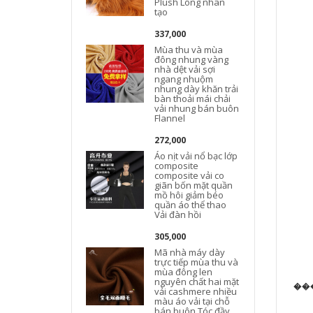
Plush Lông nhân
tạo
337,000
Mùa thu và mùa
đông nhung vàng
nhà dệt vải sợi
ngang nhuộm
nhung dày khăn trải
bàn thoải mái chải
vải nhung bán buôn
Flannel
272,000
Áo nịt vải nổ bạc lớp
composite
composite vải co
giãn bốn mặt quần
mồ hôi giảm béo
quần áo thể thao
Vải đàn hồi
305,000
Mã nhà máy dày
trực tiếp mùa thu và
mùa đông len
nguyên chất hai mặt
��
vải cashmere nhiều
màu áo vải tại chỗ
bán buôn Tóc đầy