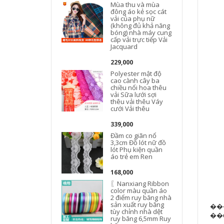
Mùa thu và mùa
đông áo kẻ sọc cát
vải của phụ nữ
(không đủ khả năng
bóng) nhà máy cung
cấp vải trực tiếp Vải
Jacquard
229,000
Polyester mật độ
cao cành cây ba
chiều nổi hoa thêu
vải Sữa lưới sợi
thêu vải thêu Váy
cưới Vải thêu
339,000
Đầm co giãn nổ
3,3cm Đồ lót nữ đồ
lót Phụ kiện quần
áo trẻ em Ren
168,000
〖Nanxiang Ribbon
color màu quần áo
2 điểm ruy băng nhà
sản xuất ruy băng
��
tùy chỉnh nhà dệt
ruy băng 6,5mm Ruy