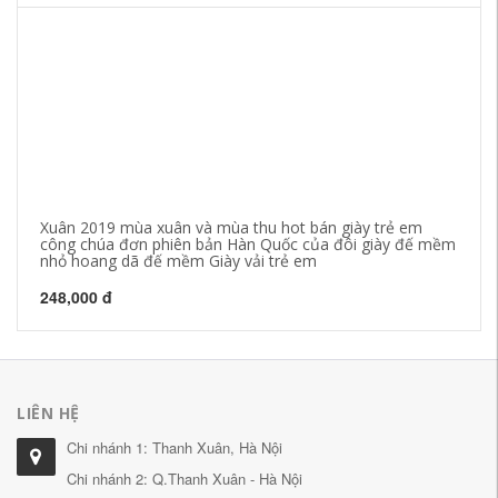
Xuân 2019 mùa xuân và mùa thu hot bán giày trẻ em
Gi
công chúa đơn phiên bản Hàn Quốc của đôi giày đế mềm
Gi
nhỏ hoang dã đế mềm Giày vải trẻ em
34
248,000 đ
LIÊN HỆ
Chi nhánh 1: Thanh Xuân, Hà Nội
Chi nhánh 2: Q.Thanh Xuân - Hà Nội