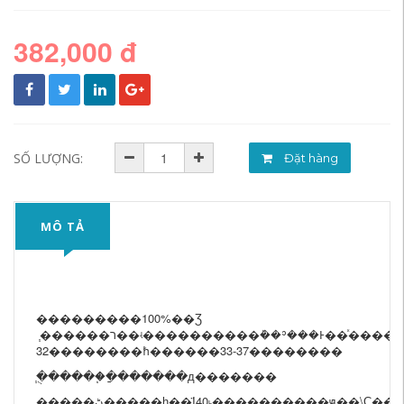
382,000 đ
SỐ LƯỢNG:
Đặt hàng
MÔ TẢ
���������100%��Ʒ
֧������ר��ʵ����������ܰ��ʾ���Ͱ��ͯ����Ь23-
32��������ħ������33-37��������
֧�ֻ�����֧�ַ������д�������
�����ڻ�����һ��Ϊ40˫����������ԭ��\Ҫ