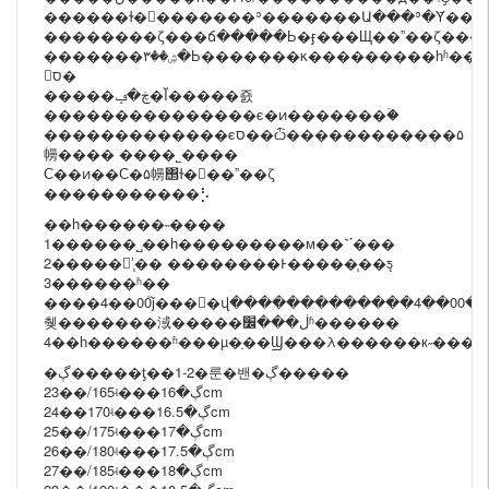
������ɫ��������ʾ�������Ա���ʾ�Ȳ���ͼƬ
�������ۺ��۳�Ь�������κ���������һʱ����ϵ���ǿͷ�˵����������ǻḺ�
𵽵ס�
�����ڿ�ݡ�Ĭ�����죬
���������������ϵ�ͷ�������ۡ�
�������������ϵס��ѽ������������۵
㡢���� ����˾����
С��ͷ��С�۵㡢΢ɫ���ˮ��ζ
�����������⡣
��һ������˵����
1������˾֧��һ���������м��˺ʹ���
2�����ʽ֧�� ��������Ͱ�����֧��ƽ̨
3������ʱ��
����4��00֮ǰ����վ�������������4��00��
췢�������淢�����ڶ���׼ʱ������
4��һ������ʱ���µ�ַ��Ϣ���λ������к˶���
�ڳ�����ƫ��1-2�룬�밴�ڳ�����
23��/165ʵ���ڳ�16cm
24��170ʵ���ڳ�16.5cm
25��/175ʵ���ڳ�17cm
26��/180ʵ���ڳ�17.5cm
27��/185ʵ���ڳ�18cm