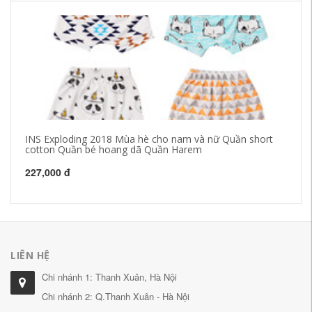
INS Exploding 2018 Mùa hè cho nam và nữ Quần short
Mù
cotton Quần bé hoang dã Quần Harem
xu
7 
227,000 đ
37
LIÊN HỆ
Chi nhánh 1: Thanh Xuân, Hà Nội
Chi nhánh 2: Q.Thanh Xuân - Hà Nội