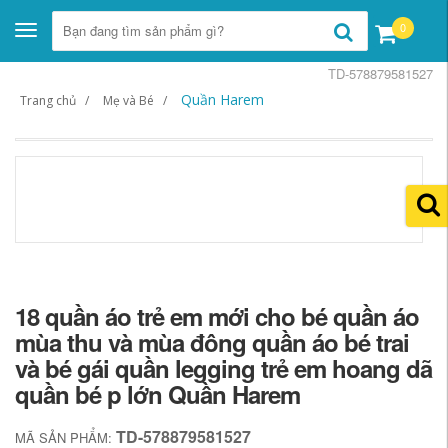
0
Toggle
navigation
TD-578879581527
Quần Harem
Trang chủ
Mẹ và Bé
18 quần áo trẻ em mới cho bé quần áo
mùa thu và mùa đông quần áo bé trai
và bé gái quần legging trẻ em hoang dã
quần bé p lớn Quần Harem
TD-578879581527
MÃ SẢN PHẨM: