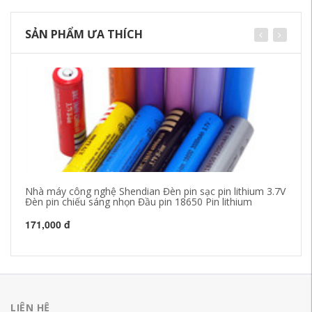
SẢN PHẨM ƯA THÍCH
Nhà máy công nghệ Shendian Đèn pin sạc pin lithium 3.7V
Pi
Đèn pin chiếu sáng nhọn Đầu pin 18650 Pin lithium
22
171,000 đ
22
LIÊN HỆ