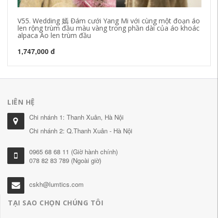
V55. Wedding 嫣 Đám cưới Yang Mi với cùng một đoạn áo
Mù
len rộng trùm đầu màu vàng trong phần dài của áo khoác
nữ
alpaca Áo len trùm đầu
le
1,747,000 đ
42
LIÊN HỆ
Chi nhánh 1: Thanh Xuân, Hà Nội
Chi nhánh 2: Q.Thanh Xuân - Hà Nội
0965 68 68 11 (Giờ hành chính)
078 82 83 789 (Ngoài giờ)
cskh@lumtics.com
TẠI SAO CHỌN CHÚNG TÔI