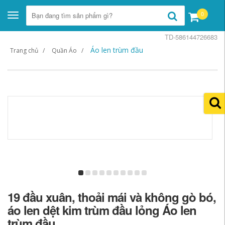
0
Toggle
navigation
TD-586144726683
Áo len trùm đầu
Trang chủ
Quần Áo
19 đầu xuân, thoải mái và không gò bó,
áo len dệt kim trùm đầu lỏng Áo len
trùm đầu