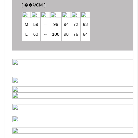
[ ��λ/CM
]
M
59
--
96
94
72
63
L
60
--
100
98
76
64