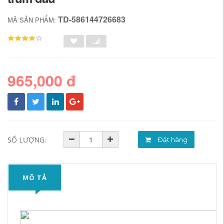
TD-586144726683
MÃ SẢN PHẨM:
965,000 đ
SỐ LƯỢNG:
Đặt hàng
MÔ TẢ