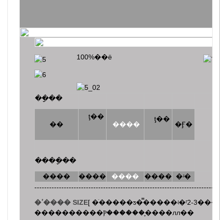
100%��ë
��ָ��
ƫ��
ƫ��
��
����
�Ӻ�
����ָ��
����
����
����
����
�ʴ�
---------------------------------------------------------------------------
[ �ֹ�����ƽ�̿�����ʵ�ʳߴ�֮�����2-3CM��������
�ߴ���� SIZE
����������Ⲣ������֪����лл��