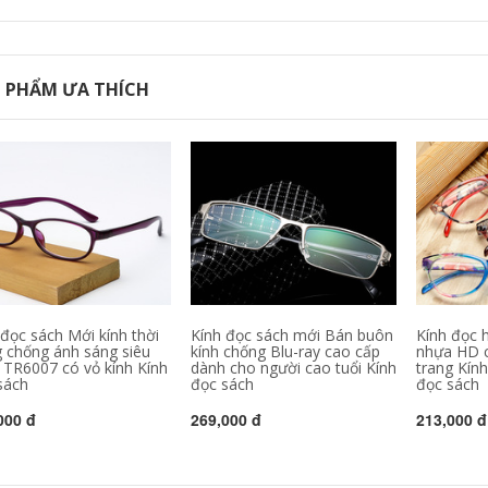
 PHẨM ƯA THÍCH
 đọc sách Mới kính thời
Kính đọc sách mới Bán buôn
Kính đọc 
g chống ánh sáng siêu
kính chống Blu-ray cao cấp
nhựa HD c
 TR6007 có vỏ kính Kính
dành cho người cao tuổi Kính
trang Kín
sách
đọc sách
đọc sách
000 đ
269,000 đ
213,000 đ