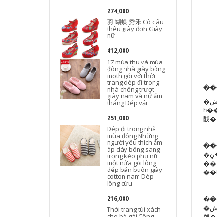
274,000
羽 蝴蝶 秀禾 Cô dâu
thêu giày đơn Giày
nữ
412,000
17 mùa thu và mùa
đông nhà giày bông
moth gói với thời
trang dép đi trong
��
nhà chống trượt
giày nam và nữ ấm
�ش𣺱��걣֤
tháng Dép vải
һ�
䣬�
251,000
Dép đi trong nhà
mùa đông Những
người yêu thích ấm
��
áp dày bông sang
�ش��ڼ�������Ҫ�Ķ�Ӧ����ɫ��ߴ磬
trọng kéo phụ nữ
�����
một nửa gói lông
dép bán buôn giày
��
cotton nam Dép
lông cừu
��
216,000
�ش������ϼܵĻ�Ʒ��ȫ�����ڸ����48Сʱ�ڷ��������Ǿ�������������5��֮ǰ�Ķ��������
Thời trang túi xách
cho bé gái Công