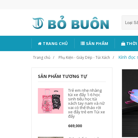
Loại 
TRANG CHỦ
SẢN PHẨM
THỜI
Kính đọc 
Trang chủ
Phụ Kiện - Giày Dép - Túi Xách
SẢN PHẨM TƯƠNG TỰ
Trẻ em nhẹ nhàng
túi xe đẩy 1-6 học
sinh tiểu học túi
xách tay nam và nữ
vai có thể tháo rời
xe đẩy trẻ em Túi xe
đẩy
669,000