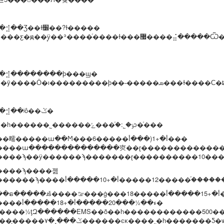
���⣺��Ʒ��ɫ׼��?ɫ�����
�⣺��������ϸ���ϣ�
���⣺��ʲô��ݣ�
�ش�һ������˾������ݹ�˾:��ͨ��ݺͻ�ͨ���
1���㽭�����ա��Ϻ���6�����أ�+1(���أ���
����ϡ����졢
5���ຣ�����ɹš����ࡢ���ġ���18��
6�����ء��½���20�����أ�+18�����أ�
����½ƫԶ������EMS��ȫ��һ������������500�
����̨�����۷�˳���ݣ������ͼĸ����˷�һ�������