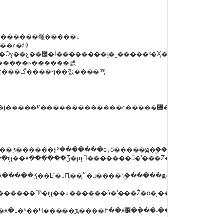
�������籦�����𻵻
ʱ��ϵ���ǣ��ƹ������һ�������⡣����Ұٷְ�������飡���ף����ڱ��깺����죡
һ������£����߼۸񣺻��ߵļ۸��������Ʒ������ָ���ۻ����Ʒ������չʾ�������ۼ۵ȣ�����ԭ�ۣ������ο���