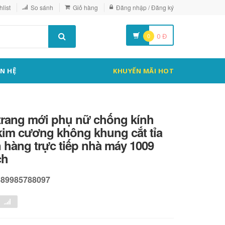
list
So sánh
Giỏ hàng
Đăng nhập / Đăng ký
0
0
Đ
ÊN HỆ
KHUYẾN MÃI HOT
 trang mới phụ nữ chống kính
kim cương không khung cắt tỉa
 hàng trực tiếp nhà máy 1009
ch
589985788097