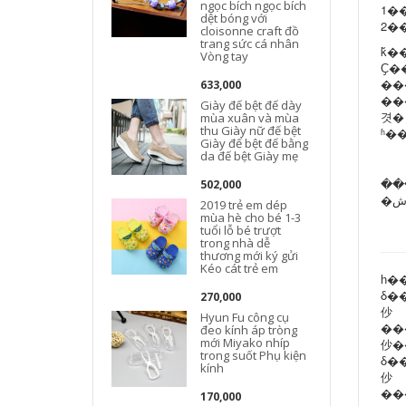
ngọc bích ngọc bích
1��
dệt bóng với
2��
cloisonne craft đồ
trang sức cá nhân
ǩ�
Vòng tay
Ҫ�
���
633,000
����һ�
Giày đế bệt đế dày
겻�ٳе��ɻ�Ʒ���ݲ�����ȱ�ٻ�������ɵ���ʧ���յ���Ʒ�����κ������뼰
mùa xuân và mùa
thu Giày nữ đế bệt
Giày đế bệt đế bằng
da đế bệt Giày mẹ
��
502,000
2019 trẻ em dép
mùa hè cho bé 1-3
tuổi lỗ bé trượt
trong nhà dễ
thương mới ký gửi
Kéo cát trẻ em
δ���߼۸�δ���ߵļ۸�����Ʒ�ڰ���Ͱ��й�վ�ϵ����۱�ۣ�����ĳɽ��۸�
270,000
仯
Hyun Fu công cụ
�������Զ�����
đeo kính áp tròng
mới Miyako nhíp
trong suốt Phụ kiện
δ���߼۸�δ���ߵļ۸��������Ʒ�����μӻ�Ļ�ۣ������ο�����
kính
仯
170,000