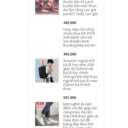
thước lớn 41 yard
bướm lớn mũi nhọn
da lộn rỗng cao gót
jum621 Giày cao gót
443,000
Giày dép nữ công
chúa mùa hè 2019
mới dành cho trẻ
em đi biển bình
thường Dép trẻ em
405,000
Amazon ngoài trời
túi đi học mới USB
giản dị Oxford vải
ba lô tùy chỉnh
chống trộm thể thao
ngoài trời ba lô nam
Giải trí ba lô thể
thao
501,000
Một nghìn lẻ một
đêm với đôi giày nữ
cùng màu da rắn
màu thể thao giản dị
Giày đơn nữ đế
bằng dây đeo thế