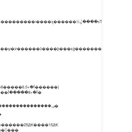
2�����ա��������������㶫��ɽ�������������8�����أ�+6.5������)
3�����ϡ��ӱ������ϡ�������ɽ����������10�����أ�+8�����أ�
�Ĵ������ϡ����ݡ��������������������֡�����12�����أ�+10�����أ�
���أ�+15�����أ�
�������25Ԫ����15Ԫ
Ƽ�ѡ�񵽸���