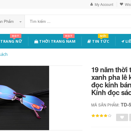
My Account
Wish
Sản Phẩm
HOT
HOT
MỚI
 TRANG NỮ
THỜI TRANG NAM
TIN TỨC
LI
sách
19 năm thời
xanh pha lê 
đọc kính bán
Kính đọc sá
TD-
MÃ SẢN PHẨM: