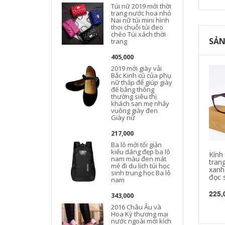
Túi nữ 2019 mới thời
trang nước hoa nhỏ
Nai nữ túi mini hình
thoi chuỗi túi đeo
chéo Túi xách thời
SẢN
trang
405,000
2019 mới giày vải
Bắc Kinh cũ của phụ
nữ thấp để giúp giày
đế bằng thông
thường siêu thị
khách sạn mẹ nhảy
vuông giày đen
Giày nữ
217,000
Ba lô mới tối giản
kiểu dáng đẹp ba lô
Kính
nam màu đen mát
tran
mẻ đi du lịch túi học
xanh
sinh trung học Ba lô
đọc 
nam
225,
343,000
2016 Châu Âu và
Hoa Kỳ thương mại
nước ngoài mới kích