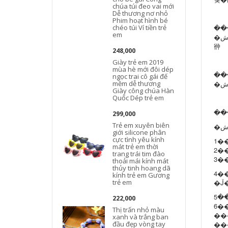
chúa túi đeo vai mới
Dễ thương nơ nhỏ
Phim hoạt hình bé
chéo túi Ví tiền trẻ
em
�ش���ƹ�ԭ��ÿ̨��ʾ����ͬ����ɫ���޷����⣬�����Ѿ����������ʵ����ӽ������½⣬����ͼƬ����Ϊ100%ʵ�����
㣡
248,000
Giày trẻ em 2019
mùa hè mới đôi dép
��
ngọc trai cô gái đế
mềm dễ thương
Giày công chúa Hàn
Quốc Dép trẻ em
299,000
Trẻ em xuyên biên
giới silicone phân
cực tình yêu kính
mát trẻ em thời
trang trái tim đào
thoải mái kính mát
thủy tinh hoang dã
4�
kính trẻ em Gương
trẻ em
222,000
Thị trấn nhỏ màu
��
xanh và trắng ban
đầu đẹp vòng tay