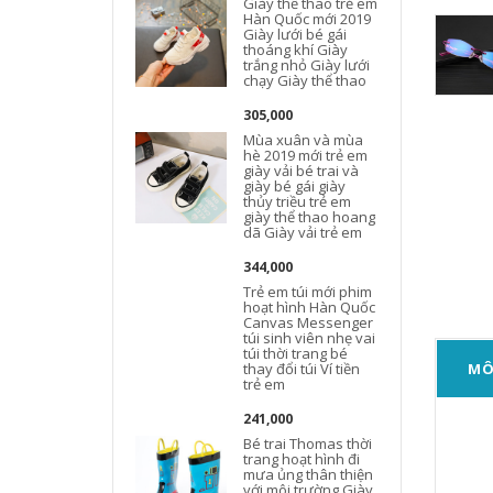
Giày thể thao trẻ em
Hàn Quốc mới 2019
Giày lưới bé gái
thoáng khí Giày
trắng nhỏ Giày lưới
chạy Giày thể thao
305,000
Mùa xuân và mùa
hè 2019 mới trẻ em
giày vải bé trai và
giày bé gái giày
thủy triều trẻ em
giày thể thao hoang
dã Giày vải trẻ em
344,000
Trẻ em túi mới phim
hoạt hình Hàn Quốc
Canvas Messenger
túi sinh viên nhẹ vai
túi thời trang bé
thay đổi túi Ví tiền
MÔ
trẻ em
241,000
Bé trai Thomas thời
trang hoạt hình đi
mưa ủng thân thiện
với môi trường Giày