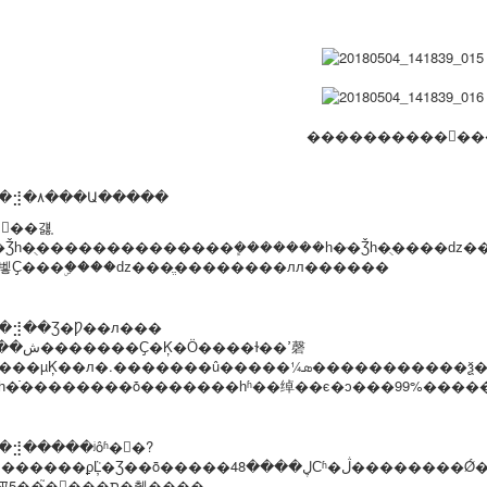
�����������߽�
�⣺�۸���Ա�����
ּ�Ǯһ�ֻ��������������ܾ�������һ�ּ�Ǯһ�ֻ����ǳ��
벻Ҫ���ۣ����ǳ���ֱ��������лл������
�⣺��Ʒ�Ƿ��л���
µĶ��л�.�������û�����¼ܣ�����������ѯ�£���Ϊ��Щ����û��ʱ����!
һ�ֿ��������ȱ�������һʱ��绰��ϵ�ͻ���99%����
�⣺�����ʲôʱ�򷢻�?
췢�ꡣ5��֮�󶩵���ת�췢����