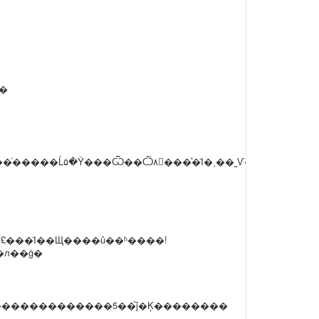
�
�ͬ�����Ĺ۵�Ŷ���Ѿ��Ѽ۸񽵵���ͣ�Ϊ�˲��˷Ѵ�ҵ�ʱ�
�л��ġ�