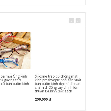
hoa mới Ống kính
Silicone treo cổ chống mất
Đông Trung Qu
ũ gương thời
kính presbyopic nhà sản xuất
Crystal HD Kín
h cũ bán buôn Kính
bán buôn Kính đọc sách nam
pha lê tự nhiên
châm di động tùy chỉnh lớn
phụ nữ Thời tr
thuận lợi Kính đọc sách
Crystal Lens Kí
cũ Bán buôn Kí
256,000 đ
312,000 đ