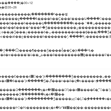
��ۡ����ţ�30+12
̨�壺35+26
���֪��
�����յ�������ʱ���벻
������ջ�����ǩ�֣���һ��Ҫ���ſ����Ա����򿪵��
��ȱ����һ�����գ���������ϵ���꣨��ݵ�������ϵ�绰
�ǩ�ּ���ʾ���Ի�Ʒ���������ݼ�����������Ͽɣ��ƹ��޷�Ϊ��������ݹ�˾�����ˣ�Ҳ��ˡ���
�⣺���Ѿ����¶����Ʒ����ô֪ͨ��Ҫ�ļ۸���ʷѣ�
�����Ʒ�μӻ�������û�ʹ���Ż�ȯ�ȷ����
��ҳ�۸�Ϊ׼���Ԥ��״̬�£����߼۸񣺻��ߵļ۸�����Ʒ��Ŀǰ�Ԥ��״̬�µ����۱�ۣ�����ԭ�ۣ�����ĳɽ��ۿ������û�ʹ���Ż�ȯ�ȷ����
仯�������Զ�������ҳ�۸�Ϊ׼��
��ʱ�ĳɽ��ۿ������û�ʹ���Ż�ȯ�ȷ����
�������Ի�Ƕ�������ҳ�۸�Ϊ׼��