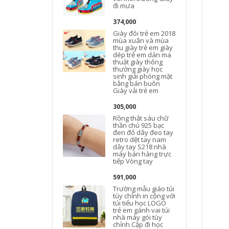
đi mưa
374,000
Giày đôi trẻ em 2018
mùa xuân và mùa
thu giày trẻ em giày
dép trẻ em dán ma
thuật giày thông
thường giày học
sinh giải phóng mặt
bằng bán buôn
Giày vải trẻ em
305,000
Rồng thắt sáu chữ
thần chú 925 bạc
đen đỏ dây đeo tay
retro dệt tay nam
dây tay S218 nhà
máy bán hàng trực
tiếp Vòng tay
591,000
Trường mẫu giáo túi
tùy chỉnh in cộng với
túi tiểu học LOGO
trẻ em gánh vai túi
nhà máy gói tùy
chỉnh Cặp đi học