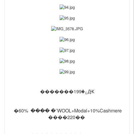
�������ۼ�199Ԫ
�ߴ� ���� 60%WOOL+Modal+10%Cashmere
����220��