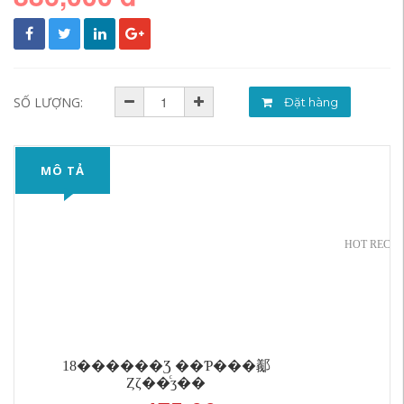
SỐ LƯỢNG:
Đặt hàng
MÔ TẢ
HOT RECO
���
18������Ʒ ��Ƥ���䣡
Ȥζ��ͨӡ��
�Ӻ�ů�г����������޷�Ů