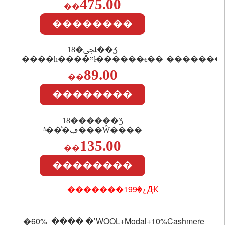
475.00
��
��������
18�ﶬ��Ʒ
����һ����ײɫ������ϵ��
���ſ۳���ë����֯����Ů
89.00
��
��������
18������Ʒ
ʱ��ͨ�ڣ���Ŵ����
�����Ӻ�����ë�ؾŷ�ֱͲ��Ů
135.00
��
��������
�������ۼ�199Ԫ
�ߴ� ���� 60%WOOL+Modal+10%Cashmere