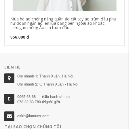
Mùa hè áo chống nắng quần áo cắt tay áo trùm đầu phụ
Bả
nữ đoạn ngắn áo len lụa băng bên ngoài áo khoác
nh
cardigan mỏng Áo len trùm đầu
mỏ
356,000 đ
63
LIÊN HỆ
Chi nhánh 1: Thanh Xuân, Hà Nội
Chi nhánh 2: Q.Thanh Xuân - Hà Nội
0965 68 68 11 (Giờ hành chính)
078 82 83 789 (Ngoài giờ)
cskh@lumtics.com
TẠI SAO CHỌN CHÚNG TÔI