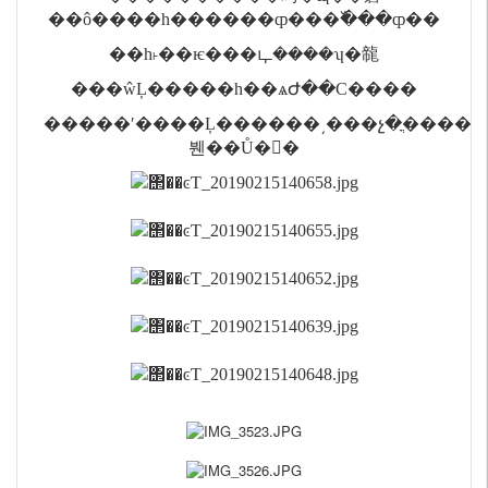
��ô����һ������ȹ���߰���ȹ��
��һ˫��ѥ���ഺ����ʮ�㡣
���ŵĻ�����һ��ѧԺ��С����
�����ʹ����Ļ������͵���չ�ֳ����
붼��Ů�񷶶�