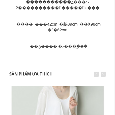
�ֹ����������д���1-
2���������������͹ۿ���
���� ���42cm �䳤69cm ��Χ96cm
�³�62cm
��Ʒ���� �ޱ���ۣ���
SẢN PHẨM ƯA THÍCH