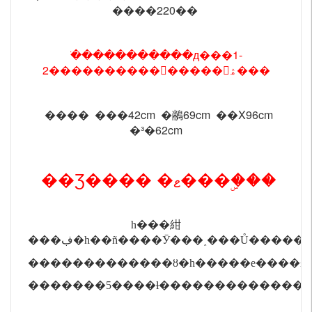
����220��
�ֹ����������д���1-
2���������������͹ۿ���
���� ���42cm �䳤69cm ��Χ96cm
�³�62cm
��Ʒ���� �ޱ���ۣ���
һ���紺
���ڣ�һ��
ñ��
��Ӯ���˰���Ů�����
�������������ȣ�һ�����е����±
�������5����ɫ��������������