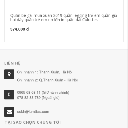
Quần bé gái mùa xuân 2019 quần legging trẻ em quần giả
DH
hai dây quần trẻ em nơ lớn in quần dài Culottes
Hà
374,000 đ
27
LIÊN HỆ
Chi nhánh 1: Thanh Xuân, Hà Nội
Chi nhánh 2: Q.Thanh Xuân - Hà Nội
0965 68 68 11 (Giờ hành chính)
078 82 83 789 (Ngoài giờ)
cskh@lumtics.com
TẠI SAO CHỌN CHÚNG TÔI