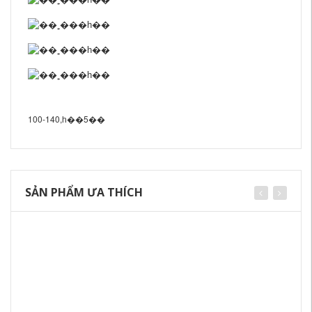
100-140,һ��5��
SẢN PHẨM ƯA THÍCH