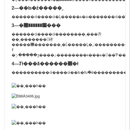
2—��ʪ�ź�����ˬ
3—�׷������޴̼���
������ά����ά�����ָ���˳���⻬
��ˬ�������𾲵硣
�����޵�������˿�Ĺ�����Ļ�ˬ;����������͸����ʪ�����Ժ�;��Ȼ���ʣ���Ȼ���
ｵ
4—Ⱦɫ���ܺã������׵�ɫ
����������ά����ά��ʪ�Խ�ǿ�����������