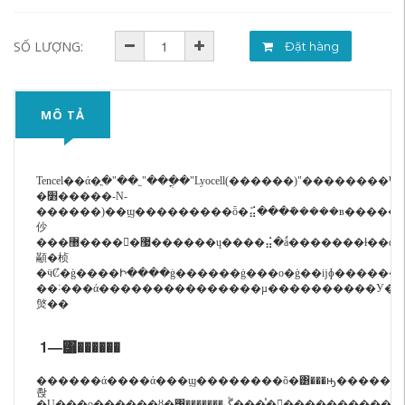
SỐ LƯỢNG:
Đặt hàng
MÔ TẢ
Tencel��ά�ֳ�"��˿"���ֳ�"Lyocell(������)"��������
�׻�����-N-
������)��ϣ���������ȫ�ܽ⣬���ܽ�����в�������κ�������ͻ�ѧ���
仯
���޸�����޷������ų����⣬�ǻ�������ɫ��ά������ά֯��������õ���ʪ�ԡ������ԡ������Ժ�Ӳͦ����Ⱦɫ�Ժã���֮�������ޡ�ë���
顢�桢
�ӵȻ�ģ����Ի����ġ������ġ���о�ģ��ĳɸ������ͺ
��˸���ά���������������µ����������У��
㷺��
1—
͸������
������ά����ά���ϣ��������õ�͸���ԣ�����Ϊ
촩
�Ų���о������ȣ�͸�������ڴ�