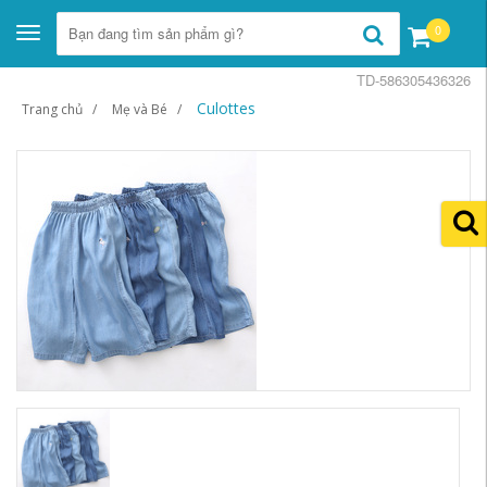
0
Toggle
navigation
TD-586305436326
Culottes
Trang chủ
Mẹ và Bé