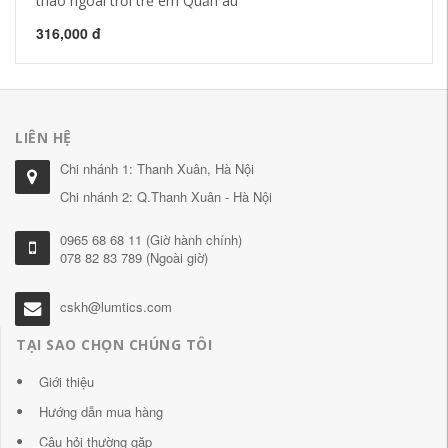
thao ngoài trời trẻ em Quần âu
Qu
316,000 đ
23
LIÊN HỆ
Chi nhánh 1: Thanh Xuân, Hà Nội
Chi nhánh 2: Q.Thanh Xuân - Hà Nội
0965 68 68 11 (Giờ hành chính)
078 82 83 789 (Ngoài giờ)
cskh@lumtics.com
TẠI SAO CHỌN CHÚNG TÔI
Giới thiệu
Hướng dẫn mua hàng
Câu hỏi thường gặp