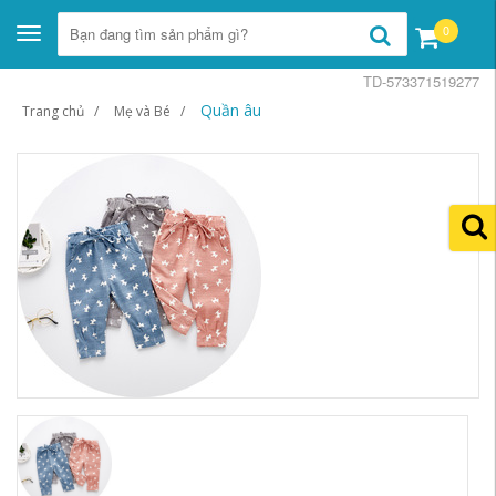
0
Toggle
navigation
TD-573371519277
Quần âu
Trang chủ
Mẹ và Bé