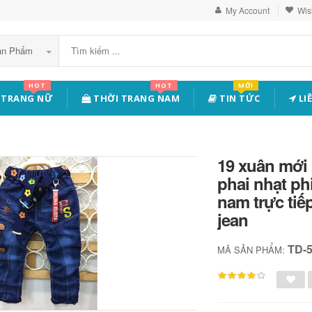
My Account
Wish
Sản Phẩm
HOT
HOT
MỚI
 TRANG NỮ
THỜI TRANG NAM
TIN TỨC
LI
19 xuân mới
phai nhạt p
nam trực ti
jean
TD-
MÃ SẢN PHẨM: