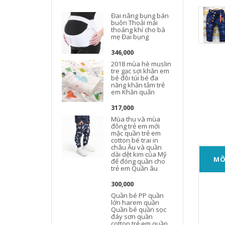
Đai nâng bụng bán
buôn Thoải mái
thoáng khí cho bà
mẹ Đai bụng
346,000
2018 mùa hè muslin
tre gạc sợi khăn em
bé đôi túi bé đa
năng khăn tắm trẻ
em Khăn quấn
317,000
Mùa thu và mùa
đông trẻ em mới
mặc quần trẻ em
cotton bé trai in
châu Âu và quần
dài dệt kim của Mỹ
MÔ
để đóng quần cho
trẻ em Quần âu
300,000
Quần bé PP quần
lớn harem quần
Quần bé quần sọc
đáy sơn quần
cotton trẻ em quần