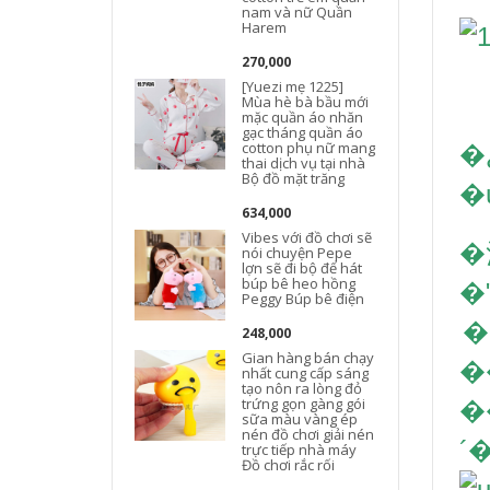
nam và nữ Quần
Harem
270,000
[Yuezi mẹ 1225]
Mùa hè bà bầu mới
mặc quần áo nhăn
gạc tháng quần áo
cotton phụ nữ mang
�¿��ͯȫ�޼
thai dịch vụ tại nhà
Bộ đồ mặt trăng
634,000
Vibes với đồ chơi sẽ
�
nói chuyện Pepe
lợn sẽ đi bộ để hát
búp bê heo hồng
Peggy Búp bê điện
248,000
Gian hàng bán chạy
nhất cung cấp sáng
tạo nôn ra lòng đỏ
trứng gọn gàng gói
�
sữa màu vàng ép
nén đồ chơi giải nén
´
trực tiếp nhà máy
Đồ chơi rắc rối