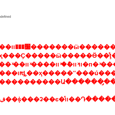
ҳ���Ҫ�����ӹ�����Ӫ��ͯţ
װ ͯװ�ް� ͯװ���� ͯװ�п� ͯװ����
ͯװ���׵ȡ��ҳ�����“���
����������Ա������̡��