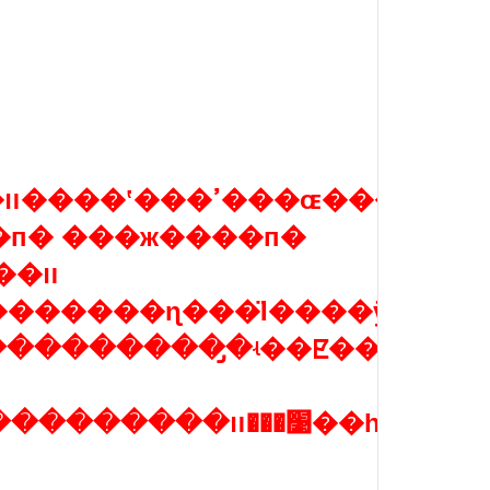
�п� ���ж����п�
ú���������ɳ���Ϊ����ÿһ��
��������̡�ʵ��ꡢ�������