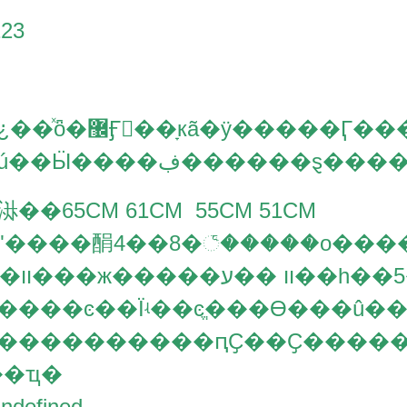
Ӻ񳤿��ָкã�ÿ�����Ӷ����Լ������룬
�ú��Ӹ����ڣ����
㳤��65CM 61CM 55CM 51CM
��װ���ж�����װ ��ע�
����������ԥҪ��Ҫ����
��ҵ�