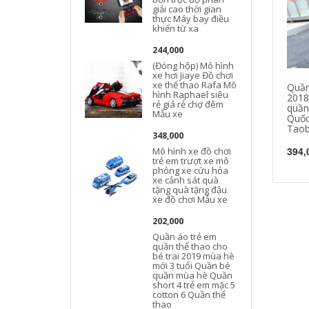
giải cao thời gian
thực Máy bay điều
khiển từ xa
244,000
(Đóng hộp) Mô hình
xe hơi Jiaye Đồ chơi
xe thể thao Rafa Mô
Quần
hình Raphael siêu
2018
rẻ giá rẻ chợ đêm
quần
Mẫu xe
Quốc
Taob
348,000
394,
Mô hình xe đồ chơi
trẻ em trượt xe mô
phỏng xe cứu hỏa
xe cảnh sát quà
tặng quà tặng đậu
xe đồ chơi Mẫu xe
202,000
Quần áo trẻ em
quần thể thao cho
bé trai 2019 mùa hè
mới 3 tuổi Quần bé
quần mùa hè Quần
short 4 trẻ em mặc 5
cotton 6 Quần thể
thao