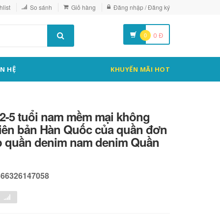
list
So sánh
Giỏ hàng
Đăng nhập / Đăng ký
0
0
Đ
ÊN HỆ
KHUYẾN MÃI HOT
 2-5 tuổi nam mềm mại không
hiên bản Hàn Quốc của quần đơn
ếp quần denim nam denim Quần
566326147058