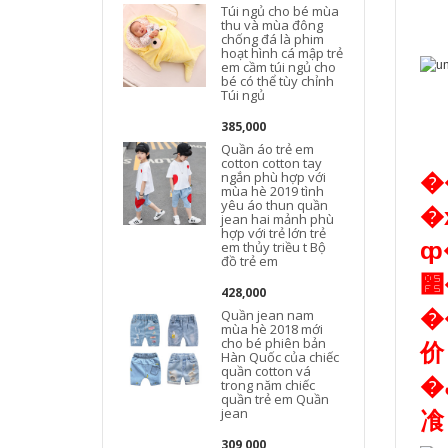
Túi ngủ cho bé mùa
thu và mùa đông
chống đá là phim
hoạt hình cá mập trẻ
em cầm túi ngủ cho
bé có thể tùy chỉnh
Túi ngủ
385,000
Quần áo trẻ em
cotton cotton tay
ngắn phù hợp với
mùa hè 2019 tình
yêu áo thun quần
�
jean hai mảnh phù
hợp với trẻ lớn trẻ
ȹ�� ͯ��
em thủy triều t Bộ
đồ trẻ em
428,000
�
Quần jean nam
mùa hè 2018 mới
cho bé phiên bản
价
Hàn Quốc của chiếc
quần cotton vá
�ڣ��ṩ���ʡ��ͼ�ͯװ��Դ�������������׹���װ��һ���ܳ�Ϊ�������ϵ�֪�ĺ�����
trong năm chiếc
quần trẻ em Quần
飡
jean
309,000