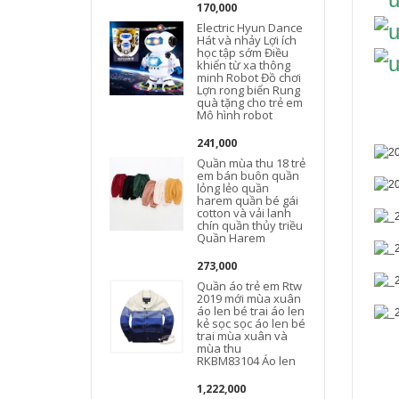
170,000
Electric Hyun Dance
Hát và nhảy Lợi ích
học tập sớm Điều
khiển từ xa thông
minh Robot Đồ chơi
Lợn rong biển Rung
quà tặng cho trẻ em
Mô hình robot
241,000
Quần mùa thu 18 trẻ
em bán buôn quần
lỏng lẻo quần
harem quần bé gái
cotton và vải lanh
chín quần thủy triều
Quần Harem
273,000
Quần áo trẻ em Rtw
2019 mới mùa xuân
áo len bé trai áo len
kẻ sọc sọc áo len bé
trai mùa xuân và
mùa thu
RKBM83104 Áo len
1,222,000