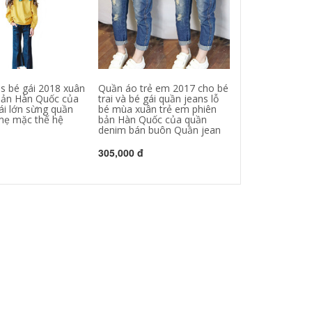
s bé gái 2018 xuân
Quần áo trẻ em 2017 cho bé
Mùa thu 2018 
bản Hàn Quốc của
trai và bé gái quần jeans lỗ
Hàn Quốc quần 
ái lớn sừng quần
bé mùa xuân trẻ em phiên
lửng cạp cao c
mẹ mặc thế hệ
bản Hàn Quốc của quần
xanh quần chín 
n
denim bán buôn Quần jean
mẹ-con 81490 
305,000 đ
430,000 đ