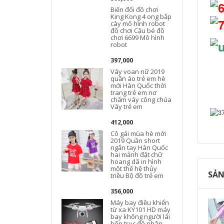
Biến đổi đồ chơi
King Kong 4 ong bắp
cày mô hình robot
đồ chơi Cậu bé đồ
chơi 6699 Mô hình
robot
397,000
Váy voan nữ 2019
quần áo trẻ em hè
mới Hàn Quốc thời
trang trẻ em nơ
chấm váy công chúa
Váy trẻ em
412,000
Cô gái mùa hè mới
2019 Quần short
ngắn tay Hàn Quốc
hai mảnh đặt chữ
hoang dã in hình
một thế hệ thủy
SẢN
triều Bộ đồ trẻ em
356,000
Máy bay điều khiển
từ xa KY101 HD máy
bay không người lái
bốn trục độ phân