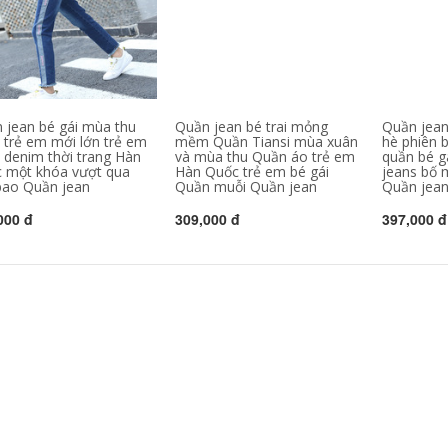
 jean bé gái mùa thu
Quần jean bé trai mỏng
Quần jean
 trẻ em mới lớn trẻ em
mềm Quần Tiansi mùa xuân
hè phiên 
 denim thời trang Hàn
và mùa thu Quần áo trẻ em
quần bé g
 một khóa vượt qua
Hàn Quốc trẻ em bé gái
jeans bố 
ao Quần jean
Quần muỗi Quần jean
Quần jea
000 đ
309,000 đ
397,000 đ