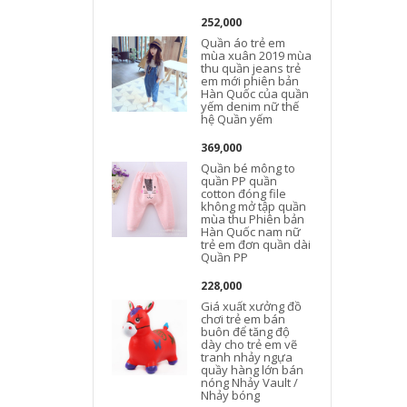
252,000
Quần áo trẻ em
mùa xuân 2019 mùa
thu quần jeans trẻ
em mới phiên bản
Hàn Quốc của quần
yếm denim nữ thế
hệ Quần yếm
369,000
Quần bé mông to
quần PP quần
cotton đóng file
không mở tập quần
mùa thu Phiên bản
Hàn Quốc nam nữ
trẻ em đơn quần dài
Quần PP
228,000
Giá xuất xưởng đồ
chơi trẻ em bán
buôn để tăng độ
dày cho trẻ em vẽ
tranh nhảy ngựa
quầy hàng lớn bán
nóng Nhảy Vault /
Nhảy bóng