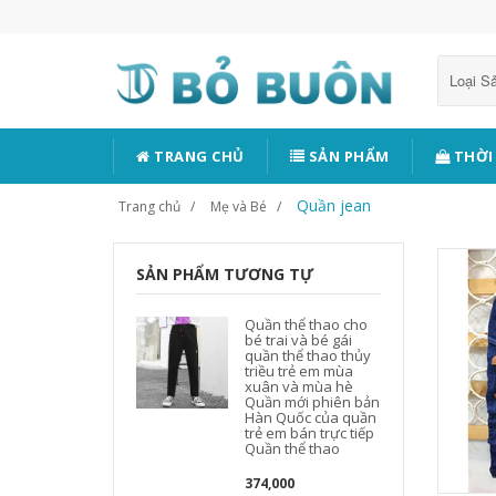
Loại 
TRANG CHỦ
SẢN PHẨM
THỜI
Quần jean
Trang chủ
Mẹ và Bé
SẢN PHẨM TƯƠNG TỰ
Quần thể thao cho
bé trai và bé gái
quần thể thao thủy
triều trẻ em mùa
xuân và mùa hè
Quần mới phiên bản
Hàn Quốc của quần
trẻ em bán trực tiếp
Quần thể thao
374,000