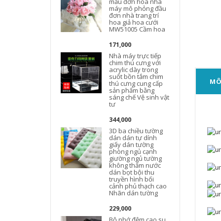
mẫu đơn hoa nhà
máy mô phỏng đầu
đơn nhà trang trí
hoa giả hoa cưới
MW51005 Cầm hoa
171,000
Nhà máy trực tiếp
chim thú cưng với
acrylic dày trong
suốt bồn tắm chim
MÔ
thú cưng cung cấp
sản phẩm bằng
sáng chế Vệ sinh vật
tư
344,000
3D ba chiều tường
dán dán tự dính
giấy dán tường
phòng ngủ cạnh
giường ngủ tường
không thấm nước
dán bọt bội thu
truyền hình bối
cảnh phủ thạch cao
Nhãn dán tường
229,000
Bộ nhớ đệm cao su