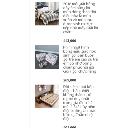
2018 mới giặt bông
dày ấm bằng lõi
mùa đông chăn đôi
điều hòa là mùa
xuân và mùa thu
được sinh ra trực
tiếp nhà máy Giặt lõi
chăn
443,000
Phim hoạt hình
bông mẫu giáo học
sinh gối bán buôn
gối trẻ em cao su trẻ
em bộ nhớ bông
chậm phục hồi gối
Gối / gối chức năng
269,000
Đôi kiểm soát kép
điện chăn nhiệt
không thấm nước
người duy nhất
trong gia đình 1,2
mét 1.8x2 dày nệm
điện không an toàn
bức xạ Chăn nhiệt
điện
401,000