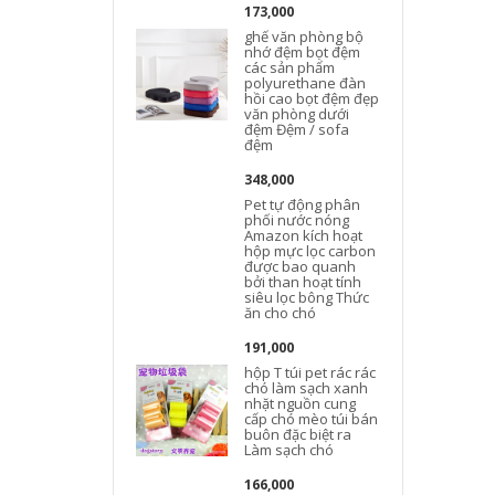
173,000
ghế văn phòng bộ
nhớ đệm bọt đệm
các sản phẩm
polyurethane đàn
hồi cao bọt đệm đẹp
văn phòng dưới
đệm Đệm / sofa
đệm
348,000
Pet tự động phân
phối nước nóng
Amazon kích hoạt
hộp mực lọc carbon
được bao quanh
bởi than hoạt tính
siêu lọc bông Thức
ăn cho chó
191,000
hộp T túi pet rác rác
chó làm sạch xanh
nhặt nguồn cung
cấp chó mèo túi bán
buôn đặc biệt ra
Làm sạch chó
166,000