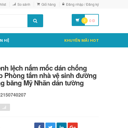
list
So sánh
Giỏ hàng
Đăng nhập / Đăng ký
0
0
Đ
ÊN HỆ
KHUYẾN MÃI HOT
ênh lệch nấm mốc dán chống
p Phòng tắm nhà vệ sinh đường
g băng Mỹ Nhãn dán tường
42150740207