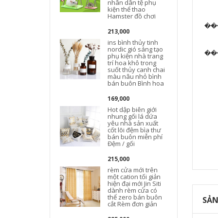
nhân dân tệ phụ
kiện thể thao
Hamster đồ chơi
213,000
ins bình thủy tinh
nordic gió sáng tạo
��
phụ kiện nhà trang
trí hoa khô trong
suốt thủy canh chai
màu nâu nhỏ bình
bán buôn Bình hoa
169,000
Hot dập biên giới
nhung gối lá dứa
yêu nhà sản xuất
cốt lõi đệm bìa thư
bán buôn miễn phí
Đệm / gối
215,000
rèm cửa mới trên
một cation tối giản
hiện đại mới Jin Siti
dành rèm cửa có
thể zero bán buôn
SẢN
cắt Rèm đơn giản