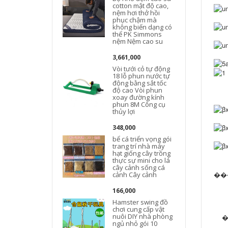
cotton mật độ cao,
nệm hơi thở hồi
phục chậm mà
không biến dạng có
thể PK Simmons
nệm Nệm cao su
3,661,000
Vòi tưới cỏ tự động
18 lỗ phun nước tự
động bằng sắt tốc
độ cao Vòi phun
xoay đường kính
phun 8M Công cụ
thủy lợi
348,000
bể cá triển vọng gói
trang trí nhà máy
hạt giống cây trồng
thực sự mini cho lá
cây cảnh sống cá
��
cảnh Cây cảnh
166,000
Hamster swing đồ
chơi cung cấp vật
nuôi DIY nhà phòng
�
ngủ nhỏ gói 10