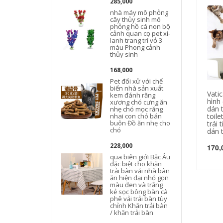
285,000
nhà máy mô phỏng
cây thủy sinh mô
phỏng hồ cá non bộ
cảnh quan cọ pet xi-
lanh trang trí vỏ 3
màu Phong cảnh
thủy sinh
168,000
Pet đối xử với chế
biến nhà sản xuất
Vati
kem đánh răng
hình
xương chó cưng ăn
dán 
nhẹ chó mọc răng
nhai con chó bán
toile
buôn Đồ ăn nhẹ cho
trái
chó
dán 
228,000
170,
qua biên giới Bắc Âu
đặc biệt cho khăn
trải bàn vải nhà bàn
ăn hiện đại nhỏ gọn
màu đen và trắng
kẻ sọc bông bàn cà
phê vải trải bàn tùy
chỉnh Khăn trải bàn
/ khăn trải bàn