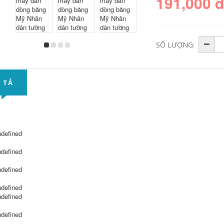
191,000 
SỐ LƯỢNG:
 TẢ