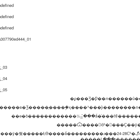
�ϼ���Ʒ�Ƿ��л������û�
�����в�Ʒ�����ֻ����ۣ�ҳ����ʾ���ĵı��������л
��ɵ�ȱ������������½⣬���ǻ�ͨ���绰����
�����Ѿ����ʲôʱ�򷢻���Ҫ��
���ÿ�췢�����Ƚϴ����ǻ���������ɹ���24-28Сʱ�ڰ�����˳�򷢻�������ʱ�����Ϊ���롢
�����Լ���ȷ������