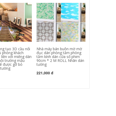
ng tạo 3D cầu nổi
Nhà máy bán buôn mờ mờ
3d dán tường 
ủ phòng khách
đục dán phòng tắm phòng
dán gương dán
 liền với miếng dán
tắm kính dán cửa sổ phim
tròn DIY nhà p
 môi trường mẫu
90cm * 2 M ROLL Nhãn dán
các sản phẩm sơ
hể được gỡ bỏ
tường
ba chiều qua bi
 tường
dán tường
221,000 đ
217,000 đ