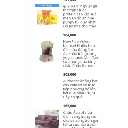
@ Yi và bí ngô ức gà
thịt trắng luộc
protein cao vật nuôi
mèo ăn đồ ăn nhẹ
puppy túi duy nhất
Đồ ăn nhẹ cho mèo
184,000
New Fale Velvet
blanket Nhiều hoa
đôi mùa đông ấm
áp khăn trải giường
yoga studio làm đẹp
cửa hàng quà tặng
chăn Chăn flannel
303,000
Authentic không hạt
cây cam cơ sở trực
tiếp nhượng bộ lớn
kết quả năm É³ÌÇ½Û
Cây ăn quả
165,000
Châu Âu sofa da
đệm sang trọng vải
chaise sống trọn gói
tất cả các nắp trượt