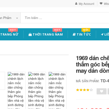
My Account
Wish
Sản Phẩm
HOT
HOT
MỚI
 TRANG NỮ
THỜI TRANG NAM
TIN TỨC
LI
1969 dán ch
thấm góc bế
may dán dòn
TD-
MÃ SẢN PHẨM: