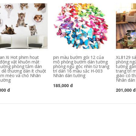
can Xi Hot phim hoạt
pin màu bướm gói 12 của
XL8129 sá
 động vật khuôn mặt
mô phỏng bướm dán tường
phòng ng
tường phòng tắm dán
phòng ngủ góc nhìn từ trang
tường gắn
t dễ thương dán ít chuột
trí dán 16 màu sắc H-003
trang trí
 tim mèo và chó Nhãn
Nhãn dán tường
giáo có t
tường
Nhãn dán
185,000 đ
000 đ
201,000 đ