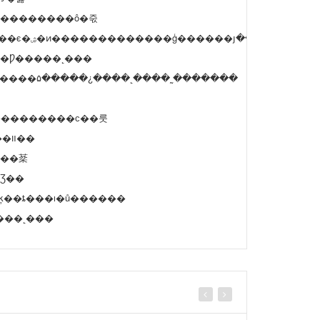
���������ô�죿
����յ������Ʒ��ȱ�����������⣬���������ڼ�ʱ��ϵ�ۺ�ͷ�������������ģ����
�Ƿ�����˻���
����۵�����¿����˻����˷�������
���Ʒ�����������ϲ��룻
Bδ����Ȩ�����������װ��
���棻
���޵���Ʒ��
������ķ��ȶ���ı�ů������
���˻���