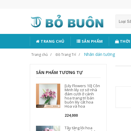
Loại 
TRANG CHỦ
SẢN PHẨM
THỜI
Nhãn dán tường
Trang chủ
Đồ Trang Trí
SẢN PHẨM TƯƠNG TỰ
[Lily Flowers 10] Côn
Minh lily cơ sở nhà
đám cưới ở cánh
hoa trang trí bán
buôn lily cắt hoa
Hoa và hoa
224,000
Tây tăng lõi hoa