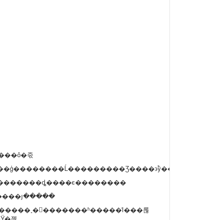
���ô�죿
��ģ��������Ĺ���������Ʒ����϶࣬ÿ�������ϴ�δ�
��������ȡ����ϵ��������
ÿ����յ�����
Ӱ�졣