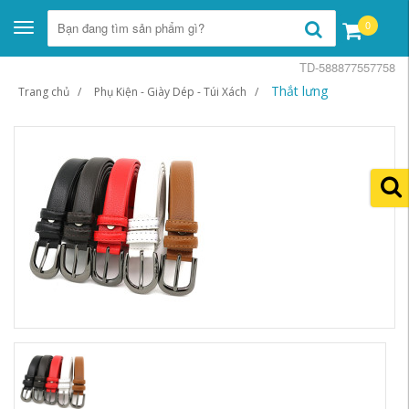
0
Toggle
navigation
TD-588877557758
Thắt lưng
Trang chủ
Phụ Kiện - Giày Dép - Túi Xách