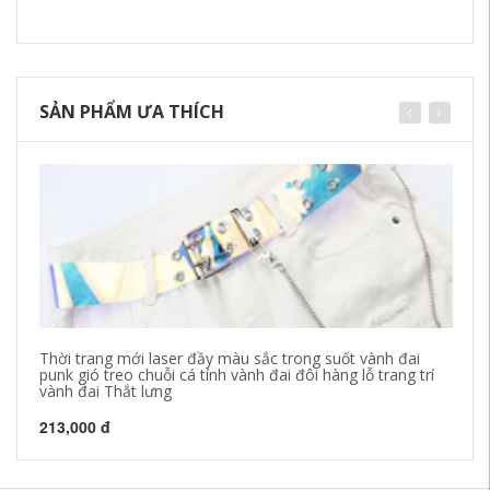
SẢN PHẨM ƯA THÍCH
Thời trang mới laser đầy màu sắc trong suốt vành đai
Th
punk gió treo chuỗi cá tính vành đai đôi hàng lỗ trang trí
hư
vành đai Thắt lưng
30
213,000 đ