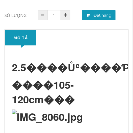
SỐ LƯỢNG:
Đặt hàng
MÔ TẢ
2.5����Ůʿ����Ƥ
����105-
120cm���