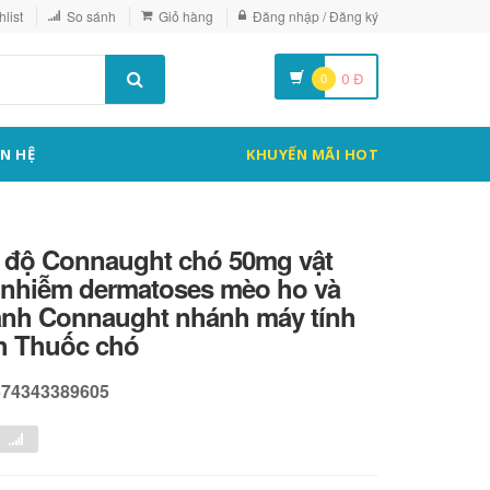
list
So sánh
Giỏ hàng
Đăng nhập / Đăng ký
0
0
Đ
ÊN HỆ
KHUYẾN MÃI HOT
ốc độ Connaught chó 50mg vật
 nhiễm dermatoses mèo ho và
lạnh Connaught nhánh máy tính
ch Thuốc chó
574343389605