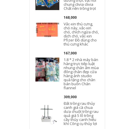
dưỡng thực vật nồi
chung clivia clivia
Chất nền trồng trọt
168,000
Vắc-xin thú cưng,
chó này, vắc-xin
chó, chích ngừa chó,
dịch chó, vắc-xin
Pfizer Đồ dùng cho
thú cưng khác
167,000
1.8 * 2 nhà máy bán
hàng trực tiếp luật
nhung chăn ấm mùa
đông chăn đẹp cửa
hàng ảnh studio
quà tặng cho chăn
bán buôn Chăn
flannel
309,000
Đất trồng rau thủy
canh giá cà chua
dưa chuột trồng rau
quả giá 5 lỗ trồng
cây thủy canh hiếu
khí Công cụ thủy lợi