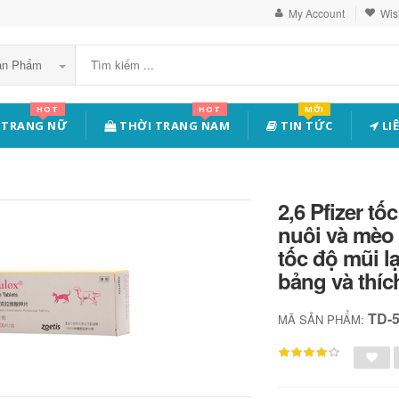
My Account
Wish
Sản Phẩm
HOT
HOT
MỚI
 TRANG NỮ
THỜI TRANG NAM
TIN TỨC
LI
2,6 Pfizer t
nuôi và mèo
tốc độ mũi 
bảng và thí
TD-
MÃ SẢN PHẨM: