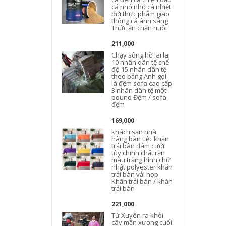
cá nhỏ nhỏ cá nhiệt
đới thực phẩm giao
thông cá ánh sáng
Thức ăn chăn nuôi
211,000
Chạy sông hồ lãi lãi
10 nhân dân tệ chế
độ 15 nhân dân tệ
theo bảng Anh gọi
là đệm sofa cao cấp
3 nhân dân tệ một
pound Đệm / sofa
đệm
169,000
khách sạn nhà
hàng bàn tiệc khăn
trải bàn đám cưới
tùy chỉnh chất rắn
màu trắng hình chữ
nhật polyester khăn
trải bàn vải họp
Khăn trải bàn / khăn
trải bàn
221,000
Tứ Xuyên ra khỏi
cây mận xương cuối