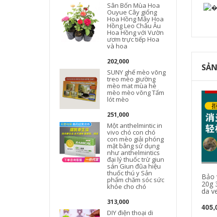
Sân Bốn Mùa Hoa
Ouyue Cây giống
Hoa Hồng Mây Hoa
Hồng Leo Châu Âu
Hoa Hồng với Vườn
ươm trực tiếp Hoa
và hoa
202,000
SẢN
SUNY ghế mèo võng
treo mèo giường
mèo mat mùa hè
mèo mèo võng Tấm
lót mèo
251,000
Một anthelmintic in
vivo chó con chó
con mèo giải phóng
mặt bằng sử dụng
như anthelmintics
đại lý thuốc trừ giun
sán Giun đũa hiệu
thuốc thú y Sản
Bảo 
phẩm chăm sóc sức
20g 
khỏe cho chó
da v
313,000
405,
DIY điện thoại di