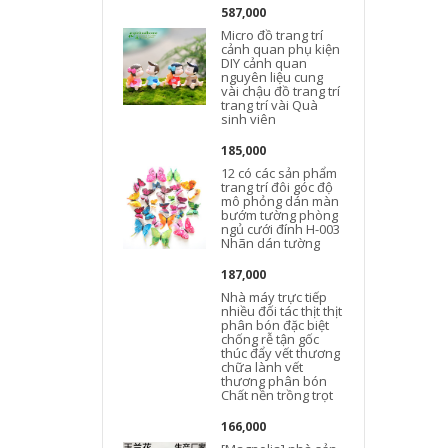
587,000
Micro đồ trang trí
cảnh quan phụ kiện
DIY cảnh quan
nguyên liệu cung
vài chậu đồ trang trí
trang trí vài Quà
sinh viên
185,000
12 có các sản phẩm
trang trí đôi góc độ
mô phỏng dán màn
bướm tường phòng
ngủ cưới đính H-003
Nhãn dán tường
187,000
Nhà máy trực tiếp
nhiều đối tác thịt thịt
phân bón đặc biệt
chống rễ tận gốc
thúc đẩy vết thương
chữa lành vết
thương phân bón
Chất nền trồng trọt
166,000