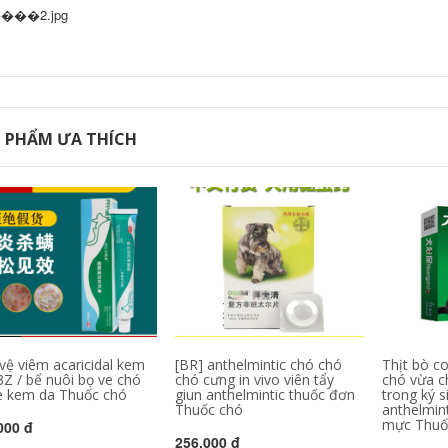
 PHẨM ƯA THÍCH
vệ viêm acaricidal kem
[BR] anthelmintic chó chó
Thịt bò c
3Z / bể nuôi bọ ve chó
chó cưng in vivo viên tẩy
chó vừa c
e kem da Thuốc chó
giun anthelmintic thuốc đơn
trong ký s
Thuốc chó
anthelmint
mực Thuố
000 đ
256,000 đ