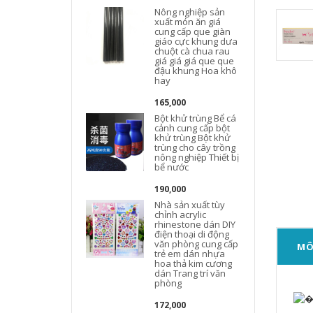
Nông nghiệp sản
xuất món ăn giá
cung cấp que giàn
giáo cực khung dưa
chuột cà chua rau
giá giá giá que que
đậu khung Hoa khô
hay
165,000
Bột khử trùng Bể cá
cảnh cung cấp bột
khử trùng Bột khử
trùng cho cây trồng
nông nghiệp Thiết bị
bể nước
190,000
Nhà sản xuất tùy
chỉnh acrylic
rhinestone dán DIY
điện thoại di động
văn phòng cung cấp
MÔ
trẻ em dán nhựa
hoa thả kim cương
dán Trang trí văn
phòng
172,000