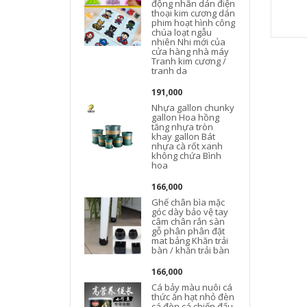
động nhãn dán điện
thoại kim cương dán
phim hoạt hình công
chúa loạt ngẫu
nhiên Nhi mới của
cửa hàng nhà máy
Tranh kim cương /
tranh da
191,000
Nhựa gallon chunky
gallon Hoa hồng
tăng nhựa tròn
khay gallon Bát
nhựa cà rốt xanh
không chứa Bình
hoa
166,000
Ghế chân bìa mặc
góc dày bảo vệ tay
câm chân rắn sàn
gỗ phân phân đặt
mat bảng Khăn trải
bàn / khăn trải bàn
166,000
Cá bảy màu nuôi cá
thức ăn hạt nhỏ đèn
cá đèn cá chiến đấu