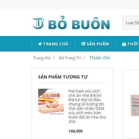
Loại 
TRANG CHỦ
SẢN PHẨM
THỜI
Thuốc chó
Trang chủ
Đồ Trang Trí
SẢN PHẨM TƯƠNG TỰ
Pet ham xúc xích
chó ăn nhẹ thịt bò
thịt bò thịt vịt đào
chung số lượng lớn
chó dán nhãn OEM
xúc xích mèo bán
buôn Đồ ăn nhẹ cho
chó
166,000