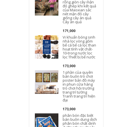
rỗng giòn cây mận
đỏ ghép khi kết quả
của Maoxian sắc
nét mận đỏ cây
giống cây ăn quả
Cây ăn quả
171,000
Vi khuẩn bóng sinh
nhà lọc vòng gốm
bể cá bể cá lọc than
hoạt tính vật chất-
10-trong nước lọc
lọc Thiết bị bể nước
173,000
1 phần của quyền
bán buôn trò chơi
poster bản đồ máy
in phun cửa hàng
trò chơi hội trường
trang trí tường
Tranh trang trí hiện
đại
173,000
phân bón đặc biệt
bán buôn dung dịch
phân bón chất dinh