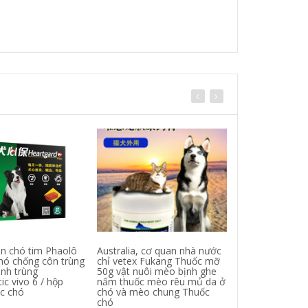
on chó tim Phaolô
Australia, cơ quan nhà nước
Maxi vàng 0,15
hó chống côn trùng
chỉ vetex Fukang Thuốc mỡ
toàn bộ hộp củ
inh trùng
50g vật nuôi mèo bịnh ghe
con mèo con c
ic vivo 6 / hộp
nấm thuốc mèo rêu mủ da ở
nhỏ mũi, thuốc
c chó
chó và mèo chung Thuốc
hộ một thế hệ 
chó
Thuốc chó