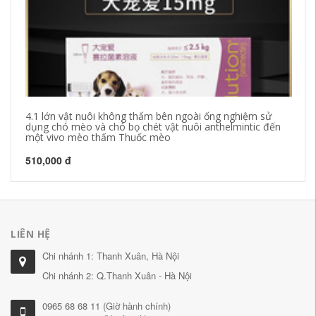
4.1 lớn vật nuôi không thấm bên ngoài ống nghiệm sử
Vâ
dụng chó mèo và chó bọ chét vật nuôi anthelmintic đến
bọ
một vivo mèo thấm Thuốc mèo
31
510,000 đ
LIÊN HỆ
Chi nhánh 1: Thanh Xuân, Hà Nội
Chi nhánh 2: Q.Thanh Xuân - Hà Nội
0965 68 68 11 (Giờ hành chính)