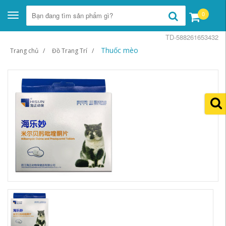
0
Toggle
navigation
TD-588261653432
Thuốc mèo
Trang chủ
Đồ Trang Trí