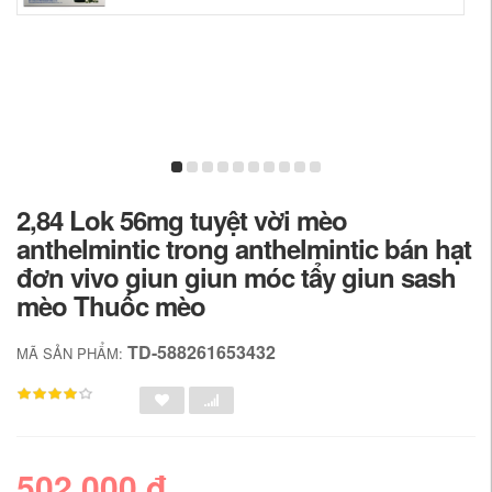
2,84 Lok 56mg tuyệt vời mèo
anthelmintic trong anthelmintic bán hạt
đơn vivo giun giun móc tẩy giun sash
mèo Thuốc mèo
TD-588261653432
MÃ SẢN PHẨM:
502,000 đ