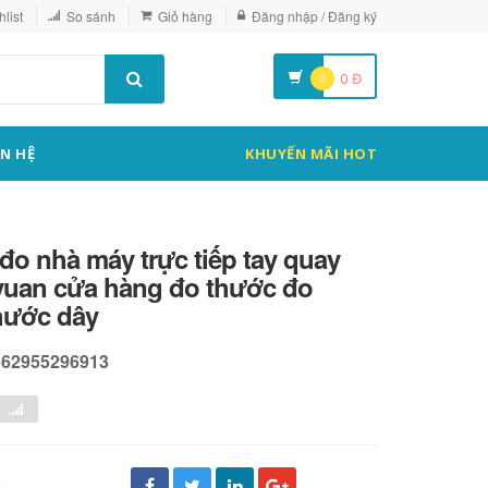
list
So sánh
Giỏ hàng
Đăng nhập / Đăng ký
0
0
Đ
ÊN HỆ
KHUYẾN MÃI HOT
đo nhà máy trực tiếp tay quay
uan cửa hàng đo thước đo
hước dây
562955296913