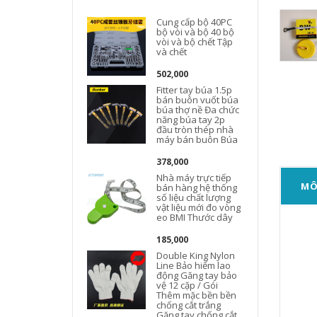
Cung cấp bộ 40PC
bộ vòi và bộ 40 bộ
vòi và bộ chết Tập
và chết
502,000
Fitter tay búa 1.5p
bán buôn vuốt búa
búa thợ nề Đa chức
năng búa tay 2p
đầu tròn thép nhà
máy bán buôn Búa
378,000
Nhà máy trực tiếp
MÔ
bán hàng hệ thống
số liệu chất lượng
vật liệu mới đo vòng
eo BMI Thước dây
185,000
Double King Nylon
Line Bảo hiểm lao
động Găng tay bảo
vệ 12 cặp / Gói
Thêm mặc bền bền
chống cắt trắng
Găng tay chống cắt