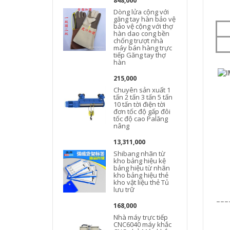
848,000
Dòng lửa cộng với
găng tay hàn bảo vệ
bảo vệ cộng với thợ
hàn dao cong bền
chống trượt nhà
máy bán hàng trực
tiếp Găng tay thợ
hàn
215,000
Chuyên sản xuất 1
tấn 2 tấn 3 tấn 5 tấn
10 tấn tời điện tời
đơn tốc độ gấp đôi
tốc độ cao Palăng
nâng
13,311,000
Shibang nhãn từ
kho bảng hiệu kệ
bảng hiệu từ nhãn
kho bảng hiệu thẻ
kho vật liệu thẻ Tủ
lưu trữ
---
168,000
Nhà máy trực tiếp
CNC6040 máy khắc