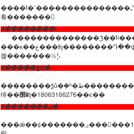
����Ϊ�˹���������������ߺͲ���������ͬ�����أ������2mm��������ݲο���������������
飬�������
3��������
��������������Ʒ��Ϊʵ��
���κ��ع���ʩ��������Դ��ȡ������ʵ��ƽ��ͼ��Ϊ�ӽ���Ҳ��������ʾ����ɫ�ʶԱȶȺ�ɫ�µȶ��в��
졣�������½⡣
4�����
��������ѯû�ܼ�ʱ�ظ��������ǵ�ʱ��ѯ���������ϵͳ���ϡ���ֱ�Ӳ���
绰��΢�ţ�18063166276��ϵ��
5����
���ǽ��ṩ�������ۺ���񣬰���15���˻�����Ʒ��֤�����Ǳ��ŷ������ϵ�̬�ȸ���һ�����ĵĹ������
顣