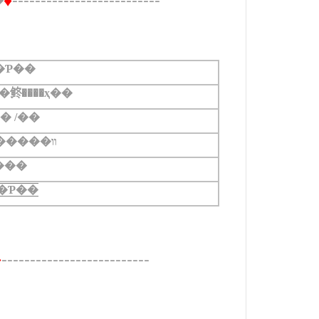
�
♦
�Ƥ��
���鿴����ҳ��
�� /��
���ж�����װ
���
�Ƥ��
--------------------------
♦