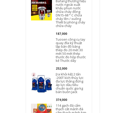
Bafang thương hiệu
nước ngoài xuất
khẩu phun nước
chữa cháy đồng
DN15-68 ° C chữa
cháy lên / xuống
Thiết bị phòng cháy
chữa cháy
187,000
Tuosen công cụ tay
quay đĩa kỹ thuật
lập bản đồ băng
thép đo 20 mét 30
mét 50 mét thép
thước đo hộp thước
kẻ Thước dây
252,000
[ra khỏi kệ] 2 tấn
-200T kích thủy lực
đa lực thẳng đứng
áp lực dầu tiêu
chuẩn quốc gia kg
bán buôn Jack
374,000
114 gạch đá cẩm
thạch cắt mảnh đá
cẩm thạch mảnh kim