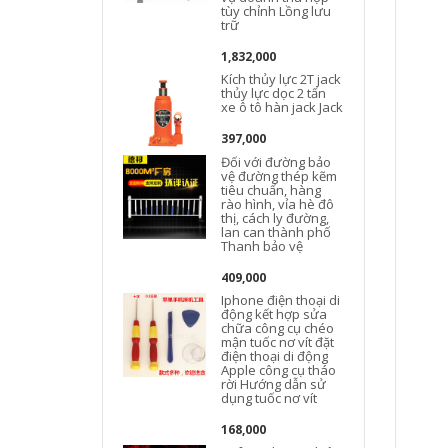
tùy chỉnh Lồng lưu
trữ
1,832,000
Kích thủy lực 2T jack
thủy lực dọc 2 tấn
xe ô tô hàn jack Jack
397,000
Đối với đường bảo
vệ đường thép kẽm
tiêu chuẩn, hàng
rào hình, vỉa hè đô
thị, cách ly đường,
lan can thành phố
Thanh bảo vệ
409,000
Iphone điện thoại di
động kết hợp sửa
chữa công cụ chéo
mận tuốc nơ vít đặt
điện thoại di động
Apple công cụ tháo
rời Hướng dẫn sử
dụng tuốc nơ vít
168,000