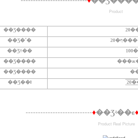
♦
��Ʒ���
Product
��Ʒ����
20�
20�ף�
��Ʒ�ߴ�
��Ʒװ��
100
��Ʒ����
��Ʒ����
�
��Ʒ��ɫ
20�
---------------------------
♦
��Ʒʵ��ͼ
Product Real Picture