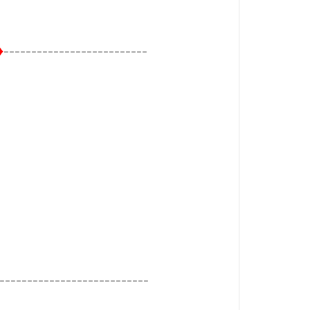
--------------------------
♦
---------------------------