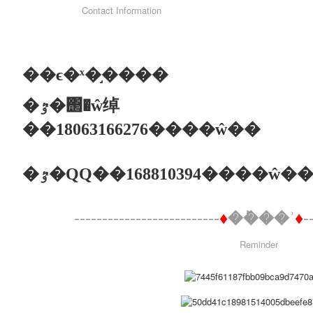
Contact Information
��ϵ�ˣ�֣����
�ٷ�
΢
�ŵ绰
��18063166276����ŵ��
�ٷ�
QQ��168810394����ŵ�
--------------------------
-
♦
��ܰ��ʾ
♦
Reminder