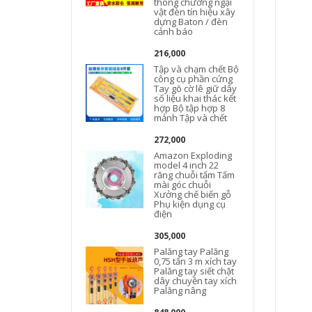
thông chướng ngại
vật đèn tín hiệu xây
dựng Baton / đèn
cảnh báo
216,000
Tập và chạm chết Bộ
công cụ phần cứng
Tay gõ cờ lê giữ dây
số liệu khai thác kết
hợp Bộ tập hợp 8
mảnh Tập và chết
272,000
Amazon Exploding
model 4 inch 22
răng chuỗi tấm Tấm
mài góc chuỗi
Xưởng chế biến gỗ
Phụ kiện dụng cụ
điện
305,000
Palăng tay Palăng
0,75 tấn 3 m xích tay
Palăng tay siết chặt
dây chuyền tay xích
Palăng nâng