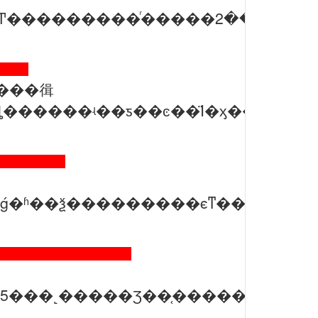
ɫ
���㣬
ڿͷ�
���ۺ�