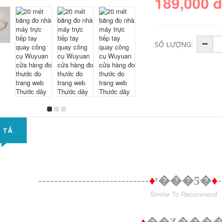
189,000 
SỐ LƯỢNG:
 TẢ
----------------------------
-
♦
ͬ���Ƽ�
♦
Similar To Recommend
---------------------------