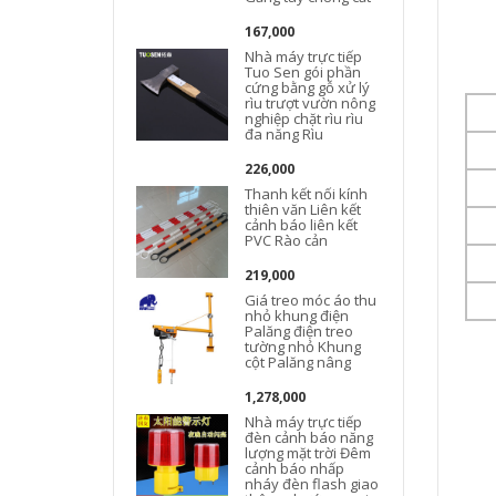
167,000
Nhà máy trực tiếp
Tuo Sen gói phần
cứng bằng gỗ xử lý
rìu trượt vườn nông
nghiệp chặt rìu rìu
đa năng Rìu
226,000
Thanh kết nối kính
thiên văn Liên kết
cảnh báo liên kết
PVC Rào cản
219,000
Giá treo móc áo thu
nhỏ khung điện
Palăng điện treo
tường nhỏ Khung
cột Palăng nâng
1,278,000
Nhà máy trực tiếp
đèn cảnh báo năng
lượng mặt trời Đêm
cảnh báo nhấp
nháy đèn flash giao