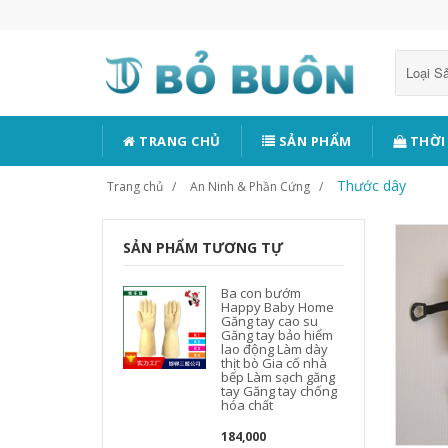
Loại 
TRANG CHỦ
SẢN PHẨM
THỜI
Thước dây
Trang chủ
An Ninh & Phần Cứng
SẢN PHẨM TƯƠNG TỰ
Ba con bướm
Happy Baby Home
Găng tay cao su
Găng tay bảo hiểm
lao động Làm dày
thịt bò Gia cố nhà
bếp Làm sạch găng
tay Găng tay chống
hóa chất
184,000