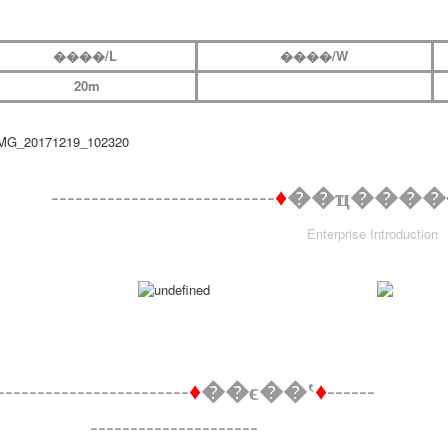
����/L
����/W
20m
----------------------------
♦
��ҵ����
Enterprise Introduction
------------------------
------
♦
��ϵ��ʽ
♦
---------------------