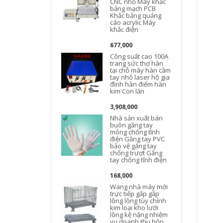
CNC nhỏ Máy khắc
bảng mạch PCB
Khắc bảng quảng
cáo acrylic Máy
khắc điện
677,000
Công suất cao 100A
trang sức thợ hàn
tại chỗ máy hàn cầm
tay nhỏ laser hộ gia
đình hàn điểm hàn
kim Con lăn
3,908,000
Nhà sản xuất bán
buôn găng tay
mỏng chống tĩnh
điện Găng tay PVC
bảo vệ găng tay
chống trượt Găng
tay chống tĩnh điện
168,000
Wang nhà máy mới
trực tiếp gấp gấp
lồng lồng tùy chỉnh
kim loại kho lưới
lồng kệ nặng nhiệm
vụ doanh thu hộp