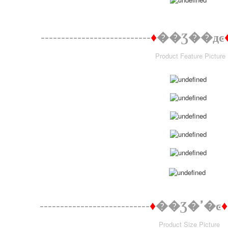
---------------------------
♦
��Ʒ��дͼ
Product Feature Picture
---------------------------
♦
��Ʒ�ߴ�ͼ
♦
Product Size Picture