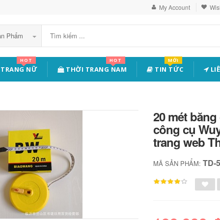
My Account
Wish
Sản Phẩm
HOT
HOT
MỚI
 TRANG NỮ
THỜI TRANG NAM
TIN TỨC
LI
20 mét băng 
công cụ Wuy
trang web T
TD-
MÃ SẢN PHẨM: