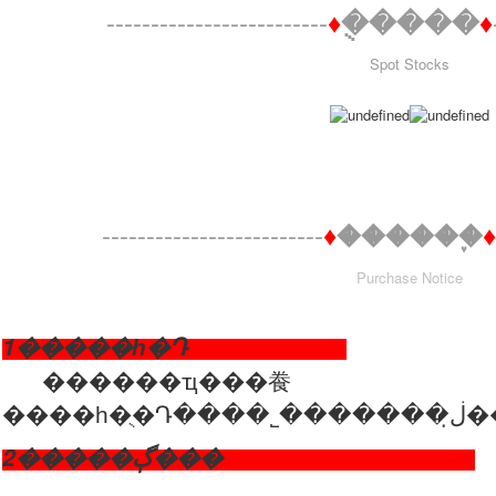
-------------------------
♦
�ֻ����
♦
Spot Stocks
-------------------------
♦
������֪
Purchase Notice
1�����һ�Դ
������ҵ���飬
����
2�����ڳ���