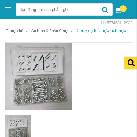
0
Toggle
navigation
TD-577463112922
Công cụ kết hợp tích hợp
Trang chủ
An Ninh & Phần Cứng