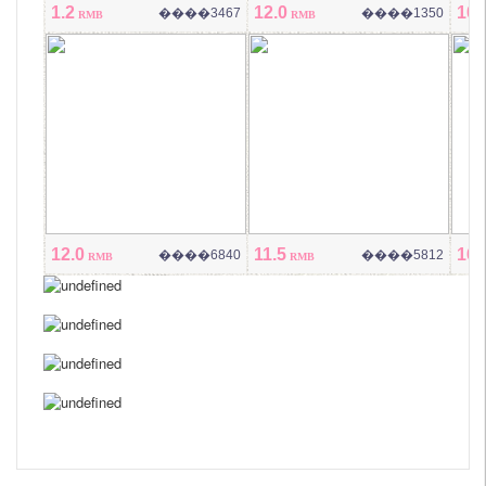
1.2
12.0
10.
����
3467
����
1350
RMB
RMB
12.0
11.5
16.
����
6840
����
5812
RMB
RMB