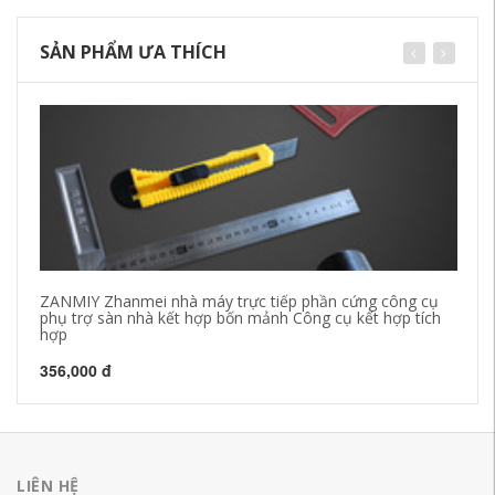
SẢN PHẨM ƯA THÍCH
ZANMIY Zhanmei nhà máy trực tiếp phần cứng công cụ
Bộ
phụ trợ sàn nhà kết hợp bốn mảnh Công cụ kết hợp tích
6.
hợp
h
356,000 đ
8,
LIÊN HỆ