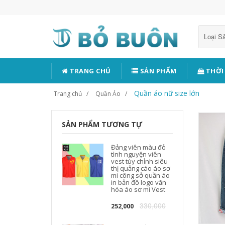
Loại 
TRANG CHỦ
SẢN PHẨM
THỜI
Quần áo nữ size lớn
Trang chủ
Quần Áo
SẢN PHẨM TƯƠNG TỰ
Đảng viên màu đỏ
tình nguyện viên
vest tùy chỉnh siêu
thị quảng cáo áo sơ
mi công sở quần áo
in bản đồ logo văn
hóa áo sơ mi Vest
330,000
252,000