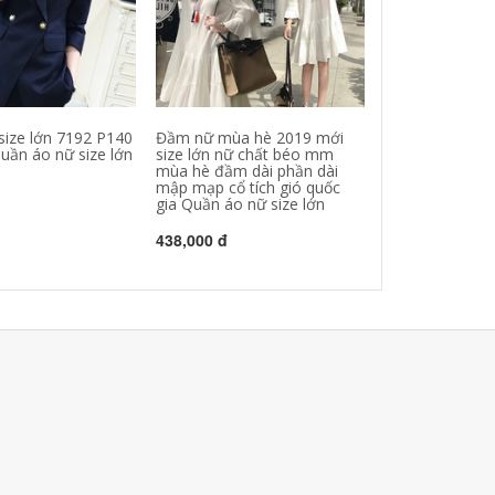
size lớn 7192 P140
Đầm nữ mùa hè 2019 mới
Mùa xuân 2019
Quần áo nữ size lớn
size lớn nữ chất béo mm
nữ chất béo mm
mùa hè đầm dài phần dài
phiên bản Hàn 
mập mạp cổ tích gió quốc
hệ áo len nữ Q
gia Quần áo nữ size lớn
size lớn
438,000 đ
443,000 đ