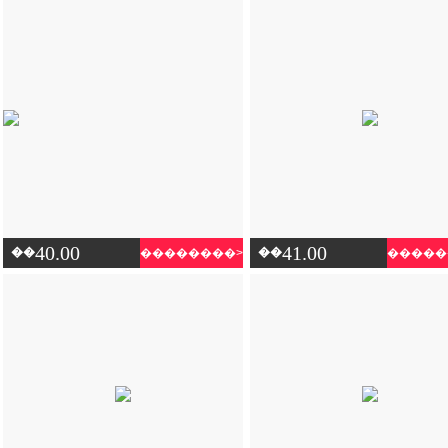
40.00
41.00
��
��
��������>
�����