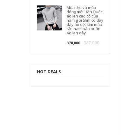
Mùa thu và mùa
đông mới Hàn Quốc
áo len cao cổ của
nam giới Slim co dày
dày áo dệt kim màu
rắn nam bán buôn
Áo len dày
387,000
378,000
HOT DEALS