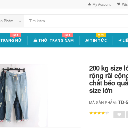
My Account
Wish
Sản Phẩm
HOT
HOT
MỚI
 TRANG NỮ
THỜI TRANG NAM
TIN TỨC
LI
200 kg size 
rộng rãi cộn
chất béo qu
size lớn
TD-
MÃ SẢN PHẨM: