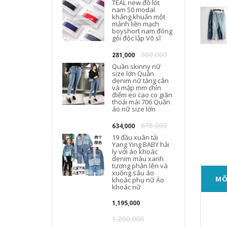
TEAL new đồ lót
nam 50 modal
kháng khuẩn một
mảnh liền mạch
boyshort nam đóng
gói độc lập Võ sĩ
300,000
281,000
Quần skinny nữ
size lớn Quần
denim nữ tăng cân
và mập mm chín
điểm eo cao co giãn
thoải mái 706 Quần
áo nữ size lớn
678,000
634,000
19 đầu xuân tải
Yang Ying BABY hải
ly với áo khoác
denim màu xanh
tương phản lên và
xuống sâu áo
MÔ
khoác phụ nữ Áo
khoác nữ
1,195,000
1,200,000