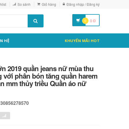
list
So sánh
Giỏ hàng
Đăng nhập / Đăng ký
0
0
Đ
ÊN HỆ
KHUYẾN MÃI HOT
lớn 2019 quần jeans nữ mùa thu
g với phân bón tăng quần harem
ần mm thủy triều Quần áo nữ
530856278570