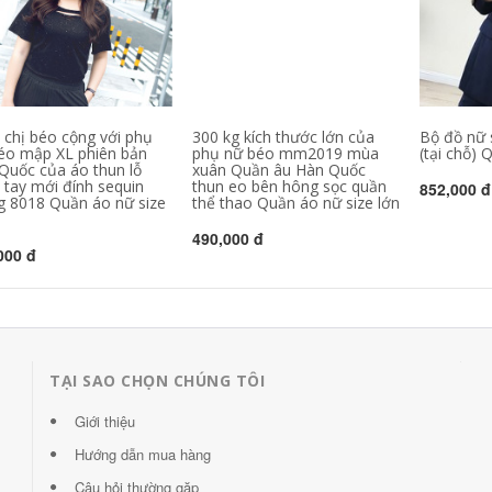
 chị béo cộng với phụ
300 kg kích thước lớn của
Bộ đồ nữ 
éo mập XL phiên bản
phụ nữ béo mm2019 mùa
(tại chỗ) 
Quốc của áo thun lỗ
xuân Quần âu Hàn Quốc
 tay mới đính sequin
thun eo bên hông sọc quần
852,000 đ
 8018 Quần áo nữ size
thể thao Quần áo nữ size lớn
490,000 đ
000 đ
TẠI SAO CHỌN CHÚNG TÔI
Giới thiệu
Hướng dẫn mua hàng
Câu hỏi thường gặp