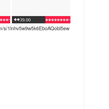
39.00
��
���>
��������>
.baidu.com/s/1lnhv5w9w5k6EboAQobl5ew