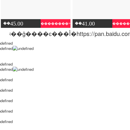
45.00
41.00
��
��
��������>
�����
ʵ��ģ����ͼ���أ�https://pan