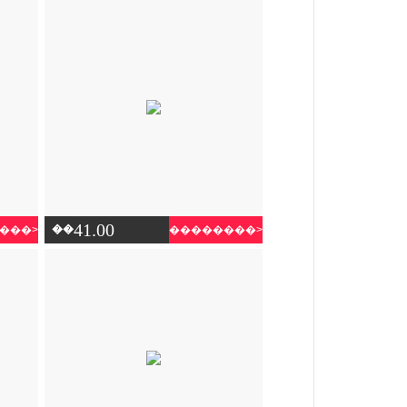
41.00
��
���>
��������>