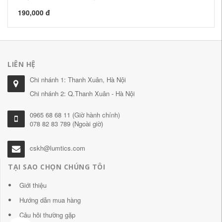
190,000 đ
16
LIÊN HỆ
Chi nhánh 1: Thanh Xuân, Hà Nội
Chi nhánh 2: Q.Thanh Xuân - Hà Nội
0965 68 68 11 (Giờ hành chính)
078 82 83 789 (Ngoài giờ)
cskh@lumtics.com
TẠI SAO CHỌN CHÚNG TÔI
Giới thiệu
Hướng dẫn mua hàng
Câu hỏi thường gặp