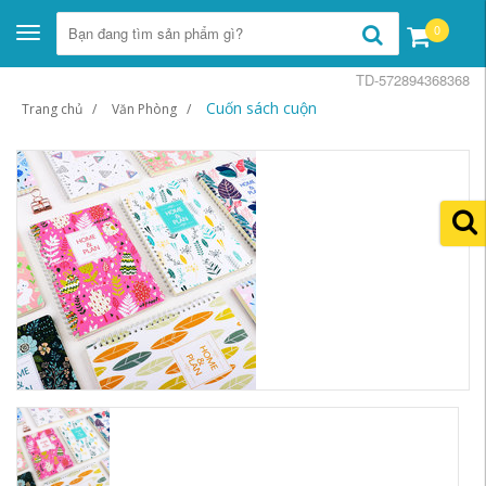
0
Toggle
navigation
TD-572894368368
Cuốn sách cuộn
Trang chủ
Văn Phòng