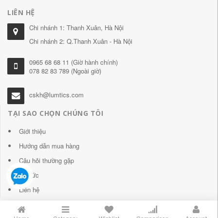
LIÊN HỆ
Chi nhánh 1: Thanh Xuân, Hà Nội
Chi nhánh 2: Q.Thanh Xuân - Hà Nội
0965 68 68 11 (Giờ hành chính)
078 82 83 789 (Ngoài giờ)
cskh@lumtics.com
TẠI SAO CHỌN CHÚNG TÔI
Giới thiệu
Hướng dẫn mua hàng
Câu hỏi thường gặp
Tin tức
Liên hệ