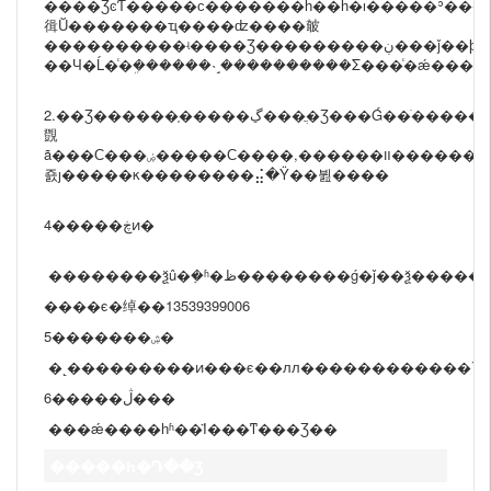
����ƷͼƬ�����ϲ�������һ��һ�ı�����ʾ���
㣬Ŭ�������ҵ����ʣ����㿴
����������ʵ����Ʒ���������ڹ���ǰ��ϸ�Ķ�����ҵ��Ա��ϵǢ̸������������������ѯ�ͷ���лл!
��Ч�Ĺ�ͨ�ܹ������˴˼����������Σ���ͨ�ǽ���
2.��Ʒ������֤�����ڲ���ֲ�Ʒ���Ǵ��ֹ�������е��Ʒ���ɣ����ֲ�Ʒ����������Ҳ������ͬ��������ʱ���в��ɱ����С
覴
ã���С���ۻ�����С����,������װ���������������Ļ��ۣ���ϣ�½⣡���޷����ܵ���������ع���������Ʒ�ڷ���ǰ����ר�Ų��Ž����ϸ��ʼ
죬ȷ�����κ��������⣬�Ÿ��뷢����
4�����ڿͷ�
����ϵ�绰��13539399006
5�������ۺ�
�˻���������ͷ���ϵ��лл������������ϡ
6�����ڷ���
���ǽ����һʱ��Ϊ���ͳ���Ʒ��
�����һ�Դ��Ʒ