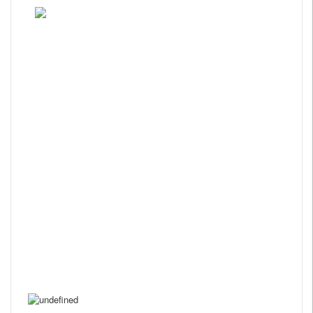
���������������