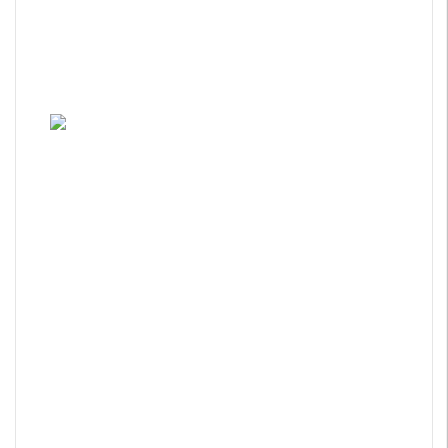
�����������