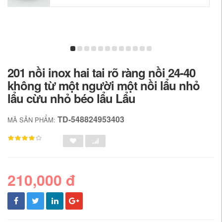
201 nồi inox hai tai rõ ràng nồi 24-40
không từ một người một nồi lẩu nhỏ
lẩu cừu nhỏ béo lẩu Lẩu
TD-548824953403
MÃ SẢN PHẨM:
210,000 đ