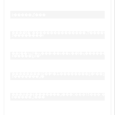
������������б�֤�ȡ�
2�����ڳ���
������������������������磺
����Ϊ�˹���������������ߺͲ���������ͬ�����أ������2mm�����������ƽʱ����ϰ�߲ο���������������
3��������ɫ
飬�������
������������������������磺�����
��ɫ��רҵУ�ԣ���ʵ��ƽ��ͼ��Ϊ�ӽ������
4�����ڿͷ�
������������������������磺
��������ѯû�ܼ�ʱ�ظ��������ǵ�
5�������ۺ�
������������������������磺
���ǽ��ṩ�������ۺ���񣬰���15���
6�����ڷ���
������������������������磺
���ǵĺ�����ݹ�˾��Բͨ����ͨ���ϴ