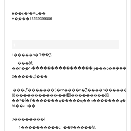
♣��ϵ�ˣ�ѦС��
♣�ֻ���13539399006
1
1�����һ�Դ��Ʒ
���泧
��һ�ֻ�Դ����������������Ʒ���б�֤��֧�
2�����ڳ���
���ڲ���ֵ����Ȿ�ʣ����в�Ʒ����һ���������%����Ʒʵ�ʳߴ
磬�����������ʵ��Ϊ׼���������漰
��ʾ�ĺ�Ⱦ�������ҵ�����ƣ��ͷ�������ҵ��
绰��лл��
3��������ɫ
1����������ͼƬ��Ϊʵ�����㡣