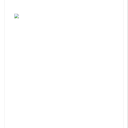
���������������
���������������