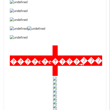
����ϵ�е����ֻ�ֱ��