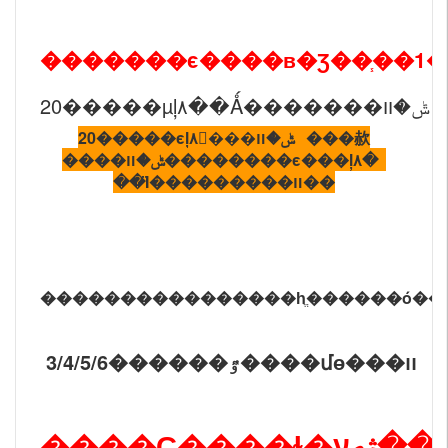
�������ϵ����в�Ʒ��֧��1
20�����µļ۸��Ǻ�������ݰ�װ
20�����ϵļ۸񲻺���ݰ�װ ���赥
����ݰ�װ��������ϵ���ļ۸�
��Ϊ���������װ��
3/4/5/6������ٷ����մɵ���װ