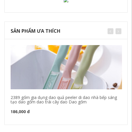
SẢN PHẨM ƯA THÍCH
2389 gốm gia dụng dao quả peeler di dao nhà bếp sáng
Da
tạo dao gốm dao trái cây dao Dao gốm
da
186,000 đ
21