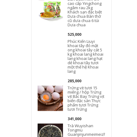
cao cấp Yingchong
ngâm rau 2kg
Khách sạn đặc biệt
Dưa chua Bàn thờ
cũ dưa chua 6 túi
Dưa chua
525,000
Phúc Kiến Liuyi
khoai tây đỏ mật
ong khoai tây cát 5
kg khoai lang khoai
lang khoai lang hạt
dẻ khoai tây tươi
một thế hệ Khoai
lang
285,000
Trứng vịt tươi 15
miếng / hộp Trứng
vịt Bắc Bay Trứng vịt
biển đặc sản Thực
phẩm tươi Trứng
tươi Trứng
341,000
Trà Wuyishan
Tongmu
Guanjinjunmeimeizhan