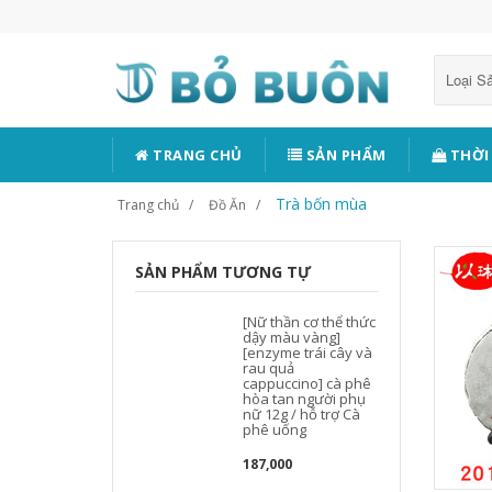
Loại 
TRANG CHỦ
SẢN PHẨM
THỜI
Trà bốn mùa
Trang chủ
Đồ Ăn
SẢN PHẨM TƯƠNG TỰ
[Nữ thần cơ thể thức
dậy màu vàng]
[enzyme trái cây và
rau quả
cappuccino] cà phê
hòa tan người phụ
nữ 12g / hỗ trợ Cà
phê uống
187,000