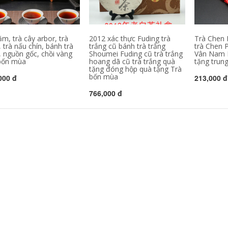
m, trà cây arbor, trà
2012 xác thực Fuding trà
Trà Chen 
 trà nấu chín, bánh trà
trắng cũ bánh trà trắng
trà Chen P
, nguồn gốc, chồi vàng
Shoumei Fuding cũ trà trắng
Vân Nam P
bốn mùa
hoang dã cũ trà trắng quà
tặng trun
tặng đóng hộp quà tặng Trà
bốn mùa
000 đ
213,000 đ
766,000 đ