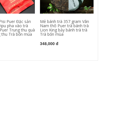
Pisi Puer Đặc sản
Mẻ bánh trà 357 gram Vân
02 năm, trà cây
ipu pha vào trà
Nam thô Puer trà bánh trà
Puer, trà nấu c
uer Trung thu quà
Lion King bảy bánh trà trà
Puer, nguồn gốc
g thu Trà bốn mùa
Trà bốn mùa
Trà bốn mùa
348,000 đ
436,000 đ