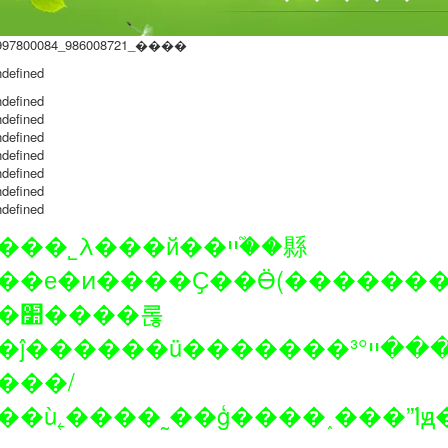
���˾λ���й��ײ�֮�縣
��е�ͷ��
��Ҫ��Ӫ(�������
���롢
���ü�������³°ײ���������ֹ��ղ�ȡ�����Ӫ������“�˿����ϣ�����Ϊ������ƽ���ף�׷��Ʒ��”Ϊ��Ӫ������“�˿�/
���/