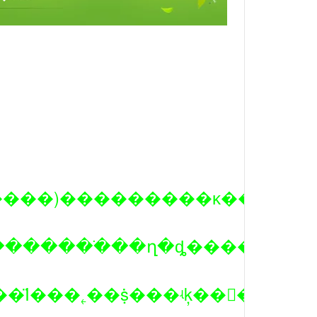
���)���������ĸ����ײ
���ù˿����˷��ģ����˰���”Ϊԭ��Ϊ���˿��ṩ���ʵķ��񣬻�ӭ�ݹˣ�