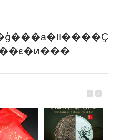
Ͱ���ϵ�ͷ���