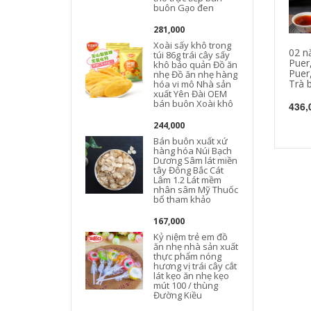
buôn Gạo đen
281,000
Xoài sấy khô trong
02 nă
túi 86g trái cây sấy
Puer,
khô bảo quản Đồ ăn
Puer
nhẹ Đồ ăn nhẹ hàng
Trà 
hóa vi mô Nhà sản
xuất Yên Đài OEM
bán buôn Xoài khô
436,
244,000
Bán buôn xuất xứ
hàng hóa Núi Bạch
Dương Sâm lát miền
tây Đông Bắc Cát
Lâm 1.2 Lát mềm
nhân sâm Mỹ Thuốc
bổ tham khảo
167,000
Kỷ niệm trẻ em đồ
ăn nhẹ nhà sản xuất
thực phẩm nóng
hương vị trái cây cắt
lát kẹo ăn nhẹ kẹo
mút 100 / thùng
Đường Kiều