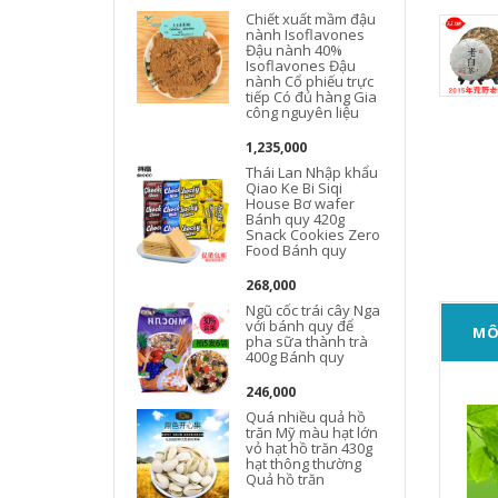
Chiết xuất mầm đậu
nành Isoflavones
Đậu nành 40%
Isoflavones Đậu
nành Cổ phiếu trực
tiếp Có đủ hàng Gia
công nguyên liệu
1,235,000
Thái Lan Nhập khẩu
Qiao Ke Bi Siqi
House Bơ wafer
Bánh quy 420g
Snack Cookies Zero
Food Bánh quy
268,000
Ngũ cốc trái cây Nga
với bánh quy để
MÔ
pha sữa thành trà
400g Bánh quy
246,000
Quá nhiều quả hồ
trăn Mỹ màu hạt lớn
vỏ hạt hồ trăn 430g
hạt thông thường
Quả hồ trăn