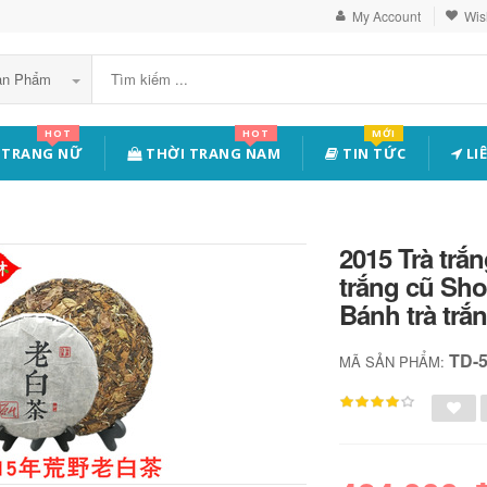
My Account
Wish
Sản Phẩm
HOT
HOT
MỚI
 TRANG NỮ
THỜI TRANG NAM
TIN TỨC
LI
2015 Trà trắ
trắng cũ Sho
Bánh trà trắ
TD-
MÃ SẢN PHẨM: