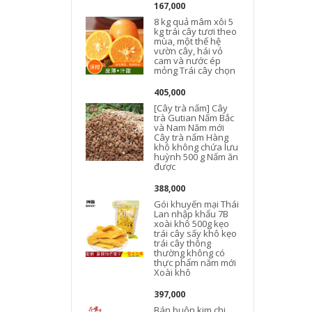
167,000
8 kg quả mâm xôi 5
kg trái cây tươi theo
mùa, một thế hệ
vườn cây, hái vỏ
cam và nước ép
mỏng Trái cây chọn
405,000
[Cây trà nấm] Cây
trà Gutian Nấm Bắc
và Nam Năm mới
Cây trà nấm Hàng
khô không chứa lưu
huỳnh 500 g Nấm ăn
được
388,000
Gói khuyến mại Thái
Lan nhập khẩu 7B
xoài khô 500g kẹo
trái cây sấy khô kẹo
trái cây thông
thường không có
thực phẩm năm mới
Xoài khô
397,000
Bán buôn kim chi