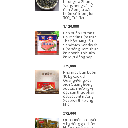
hương trà Zhang
Yangzheng và trà
đen Gongfu bán
buôn số lượng lớn
500g Trà đen
1,120,000
Bán buôn Thượng
Hải Merlin Bữa trưa
Thịt hộp 340g Lẩu
Sandwich Sandwich
Bữa sáng Ham Thức
ăn nhanh Thịt Bữa
ăn Mứt đóng hộp
239,000
Nhà máy bán buôn
10 kg xúc xích
Quảng Đông xúc
xích Quảng Đông
xúc xích hương vị
đặc sản thực phẩm
đất sét thịt nướng
Xúc xích thịt xông
khói
572,000
Qilihu món ăn tuyết
5 kg đóng gói chân
không tuyết jar lọ