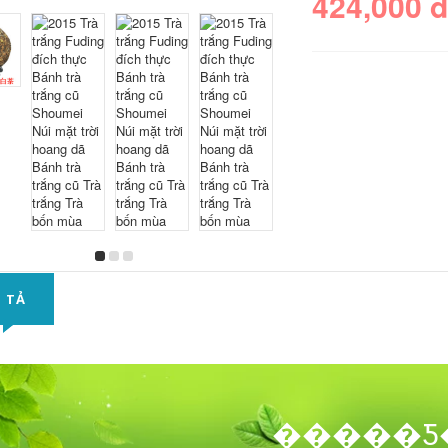
424,000 
 TẢ
�����Ƽ