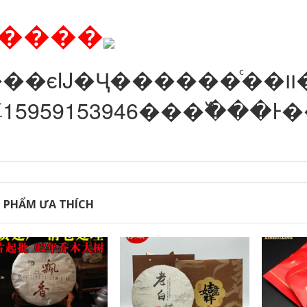
ע����
Ĳ�Ҷ������ͨ��װ�ģ���а�װ����Ҫ���⹺���Ŷ����Ҫ�����װ������װ�е����ѿ��Ե
15959153946���߰���
 PHẨM ƯA THÍCH