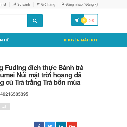
list
So sánh
Giỏ hàng
Đăng nhập / Đăng ký
0
0
Đ
ÊN HỆ
KHUYẾN MÃI HOT
ng Fuding đích thực Bánh trà
umei Núi mặt trời hoang dã
ng cũ Trà trắng Trà bốn mùa
549216505395