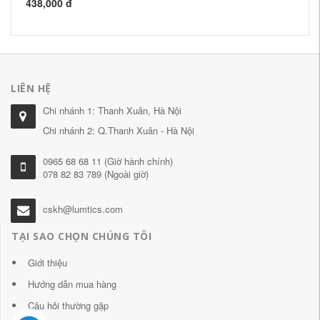
438,000 đ
44
LIÊN HỆ
Chi nhánh 1: Thanh Xuân, Hà Nội
Chi nhánh 2: Q.Thanh Xuân - Hà Nội
0965 68 68 11 (Giờ hành chính)
078 82 83 789 (Ngoài giờ)
cskh@lumtics.com
TẠI SAO CHỌN CHÚNG TÔI
Giới thiệu
Hướng dẫn mua hàng
Câu hỏi thường gặp