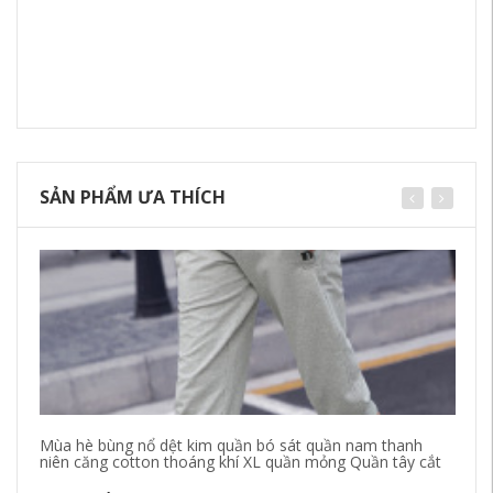
SẢN PHẨM ƯA THÍCH
Mùa hè bùng nổ dệt kim quần bó sát quần nam thanh
Al
niên căng cotton thoáng khí XL quần mỏng Quần tây cắt
Ch
co