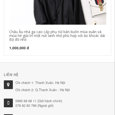
Châu Âu nhà ga cao cấp phụ nữ bán buôn mùa xuân và
Qu
mùa hè giải trí một nút lanh nhỏ phù hợp với áo khoác dài
th
Bộ đồ nhỏ
hợ
1,000,000 đ
52
LIÊN HỆ
Chi nhánh 1: Thanh Xuân, Hà Nội
Chi nhánh 2: Q.Thanh Xuân - Hà Nội
0965 68 68 11 (Giờ hành chính)
078 82 83 789 (Ngoài giờ)