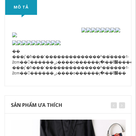
MÔ TẢ
��
���ϳߴ�Ϊʵ���˹��������������ʱ��ͬ����1-
2cm��������ݽ����ο������յ�ʵ��Ϊ׼����
���ϳߴ�Ϊʵ���˹��������������ʱ��ͬ����1-
2cm��������ݽ����ο������յ�ʵ��Ϊ׼��
SẢN PHẨM ƯA THÍCH