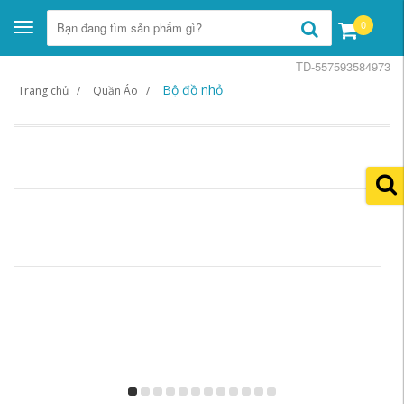
0
Toggle
navigation
TD-557593584973
Bộ đồ nhỏ
Trang chủ
Quần Áo