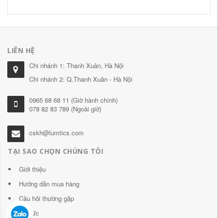
LIÊN HỆ
Chi nhánh 1: Thanh Xuân, Hà Nội
Chi nhánh 2: Q.Thanh Xuân - Hà Nội
0965 68 68 11 (Giờ hành chính)
078 82 83 789 (Ngoài giờ)
cskh@lumtics.com
TẠI SAO CHỌN CHÚNG TÔI
Giới thiệu
Hướng dẫn mua hàng
Câu hỏi thường gặp
Tin tức