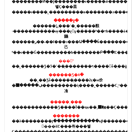
��������Ͷ��ǰ��������ϵ�����ǽ��������
벻Ҫ���⽫
�����ι�̵�
��˾����
�����в�������л����
�����ջ�
������ݻ���˹�˾�����䣬
鷳
������ر��˵��ſ���ͻ���Ա����ǩ������������
⼰
ʱ��ϵ���Ǵ���������һ�������Բ���Ľ���
���ʽ
��˾
������Ʒ�Ƽ�ʹ��֧
������Ʒ�۸�
��˾
��Ʒȫ������ֱ����ʡȥ�м价
�ڣ�����޶���������λ֧��
��˾
�����Ϲ˿ͣ��
飡
�����˻���
�������
��λ��������յ������������κβ�������
𸴺���õĽ���취���벻
Ҫ�������������������������������������