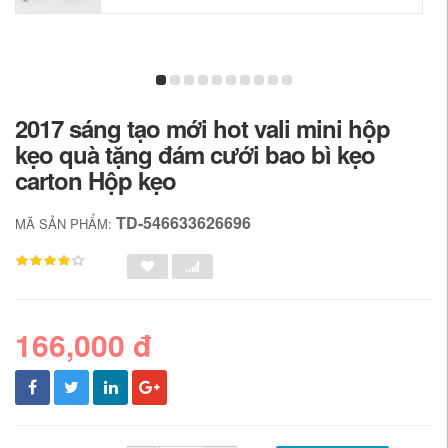
2017 sáng tạo mới hot vali mini hộp
kẹo quà tặng đám cưới bao bì kẹo
carton Hộp kẹo
TD-546633626696
MÃ SẢN PHẨM:
166,000 đ