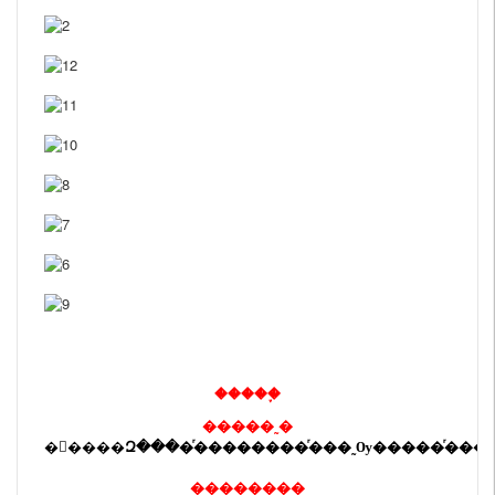
�����֪
�����˷�
��������