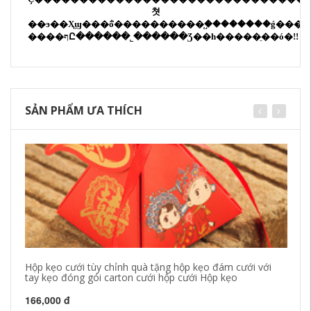
쳣
��ϧ��Ҳϣ���ܵõ����������֧�֣�������ǵ���Ʒ�ͷ�����������Ļ������ڽ����
����ףԸ����
��˾
������Ʒ��һ�����ֵ��ó�!!
SẢN PHẨM ƯA THÍCH
Hộp kẹo cưới tùy chỉnh quà tặng hộp kẹo đám cưới với
Sá
tay kẹo đóng gói carton cưới hộp cưới Hộp kẹo
nổ
166,000 đ
17