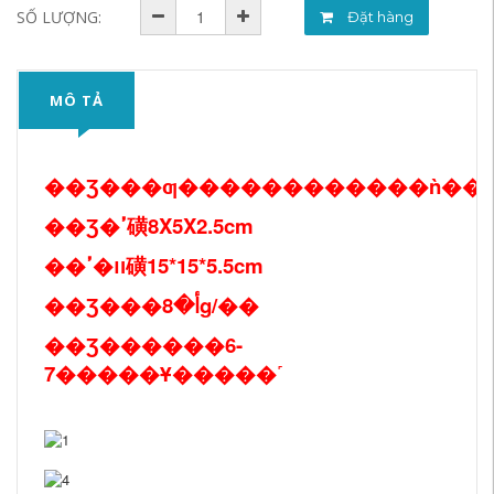
SỐ LƯỢNG:
Đặt hàng
MÔ TẢ
��Ʒ���ƣ������������ǹ��
��Ʒ�ߴ磺8X5X2.5cm
��װ�ߴ磺15*15*5.5cm
��Ʒ���أ�8g/��
��Ʒ������6-
7�����Ұ�����˹