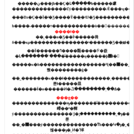
�����ڹ���ǰһ��Ҫ�Լ�����һ�����豦
��������������Ȼÿ���������Ǽ���ʮ���ˣ
����ɫ��
��˾���в�Ʒ��Ϊʵ�����㣬
δ���κμ���������������ʵ������Ʒ��ԭɫ�Ϳ�
��Ϊ������ߣ����㼼����Ӱ�죬
�Լ�������ʾ����ͬ�����ų�����ϸ΢ɫ�
�����κ�һ�����������������Ҷ��޷��˷������⣬���Զ���ɫ��ǳ����е�����
뿼��������ģ�
��˾
�������κ���ɫ������������˻�����
룬ɫ�����⽫
������Ϊ�в�����Ͷ�ߡ��˻��������ݣ�
���ڿ��
��������������ԣ�������ͨ����������
嵽��ʱ�䡣
ÿ���������������˺Ϳ�ݹ�˾����������ݬ���
룬
��˾
�޷���֤ÿ��������������ͳһ���Կ�ݹ�˾�в����
벦���ݹ�˾Ͷ�ߵ绰