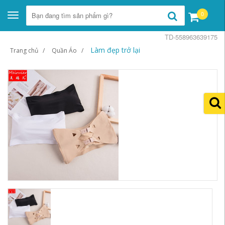
0
Toggle
navigation
TD-558963639175
Làm đẹp trở lại
Trang chủ
Quần Áo