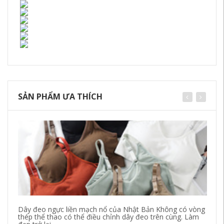
SẢN PHẨM ƯA THÍCH
Dây đeo ngực liền mạch nổ của Nhật Bản Không có vòng
20
thép thể thao có thể điều chỉnh dây đeo trên cùng. Làm
Th