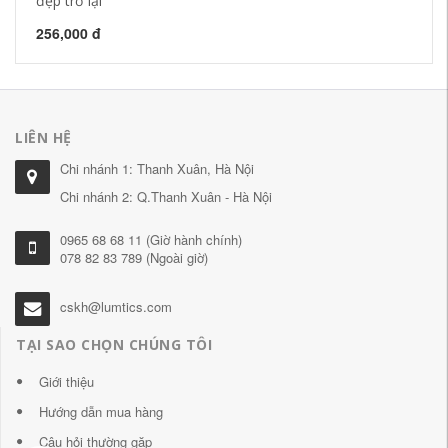
đẹp trở lại
qu
256,000 đ
22
LIÊN HỆ
Chi nhánh 1: Thanh Xuân, Hà Nội
Chi nhánh 2: Q.Thanh Xuân - Hà Nội
0965 68 68 11 (Giờ hành chính)
078 82 83 789 (Ngoài giờ)
cskh@lumtics.com
TẠI SAO CHỌN CHÚNG TÔI
Giới thiệu
Hướng dẫn mua hàng
Câu hỏi thường gặp