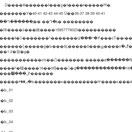
���ɫɫ������ɫ���ƺ�ɫ��
��ɫ�����Ϻ�
������У�40-41 42-43 44-45 Ů��36-37 38-39 40-41
��Դ������ֱ�� ��Դ�ȶ� ��������
�绰����ӭ���綩����15857779023����������
����ɫ��������ʾ�������Ա���ʾ�Ȳ���ͼƬ��ʵ���
����ζ�����ǵ�Ь���õĻ�����ȫ���ϣ����ڰ�װ�ܷ⣬�յ����ܻ��е���ζ������ ͨ�紦
��1-2�켴�ɡ�
�������������ϵס��ѽ������� �����۵���
����ʱ�䡿����16��
00
֮ǰ����վ�������������
16
�����ڶ���׼ʱ������
�������ۺ��۳�Ь�������κ���������һʱ����