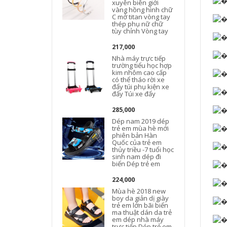
xuyên biên giới
vàng hồng hình chữ
C mở titan vòng tay
thép phụ nữ chữ
tùy chỉnh Vòng tay
217,000
Nhà máy trực tiếp
trường tiểu học hợp
kim nhôm cao cấp
có thể tháo rời xe
đẩy túi phụ kiện xe
đẩy Túi xe đẩy
285,000
Dép nam 2019 dép
trẻ em mùa hè mới
phiên bản Hàn
Quốc của trẻ em
thủy triều -7 tuổi học
sinh nam dép đi
biển Dép trẻ em
224,000
Mùa hè 2018 new
boy da giản dị giày
trẻ em lớn bãi biển
ma thuật dán da trẻ
em dép nhà máy
trực tiếp Dép trẻ em