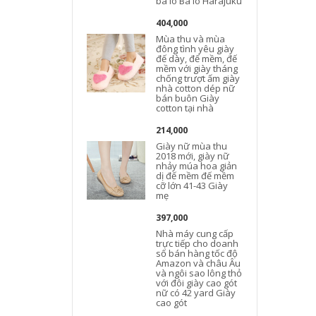
ba lô Ba lô Harajuku
404,000
Mùa thu và mùa
đông tình yêu giày
đế dày, đế mềm, đế
mềm với giày tháng
chống trượt ấm giày
nhà cotton dép nữ
bán buôn Giày
cotton tại nhà
214,000
Giày nữ mùa thu
2018 mới, giày nữ
nhảy múa hoa giản
dị đế mềm đế mềm
cỡ lớn 41-43 Giày
mẹ
397,000
Nhà máy cung cấp
trực tiếp cho doanh
số bán hàng tốc độ
Amazon và châu Âu
và ngôi sao lông thỏ
với đôi giày cao gót
nữ có 42 yard Giày
cao gót