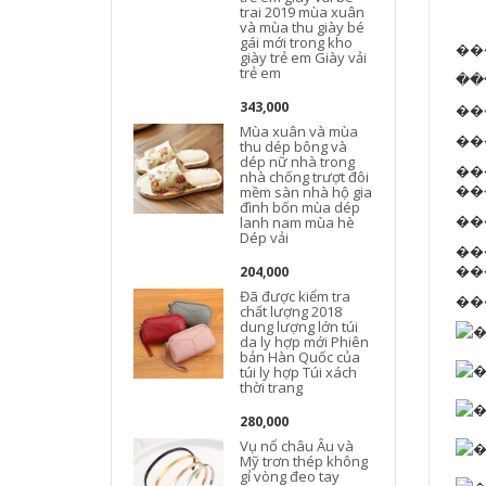
trai 2019 mùa xuân
Ů�
và mùa thu giày bé
gái mới trong kho
���
giày trẻ em Giày vải
trẻ em
��
343,000
��
Mùa xuân và mùa
��
thu dép bông và
dép nữ nhà trong
����
nhà chống trượt đôi
��
mềm sàn nhà hộ gia
đình bốn mùa dép
lanh nam mùa hè
Dép vải
��
204,000
Đã được kiểm tra
chất lượng 2018
dung lượng lớn túi
da ly hợp mới Phiên
bản Hàn Quốc của
túi ly hợp Túi xách
thời trang
280,000
Vụ nổ châu Âu và
Mỹ trơn thép không
gỉ vòng đeo tay