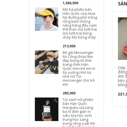
1,066,000
SẢN
Mũ bà phiên bản
Hàn Quốc của mùa
hè đường phố trống
rỗng kem chống
nắng hàng đầu nam
thể thao mũ lưỡi trai
mũ lưỡi trai bóng
chày Mũ bóng chày
213,000
Bé gái Messenger
túi Công chúa làm
đẹp bùng nổ thời
trang chim Hàn
Dép 
Quốc mini trẻ em in
đông
túi vuông nhỏ túi
ấm đ
nhỏ nữ Túi
messenger cho trẻ
kéo 
em
bông
285,000
221,
Túi xách nữ phiên
bản Hàn Quốc
Harajuku ulzzang
ba lô đơn giản in
siêu lửa học sinh
trung học sang
trọng công suất lớn