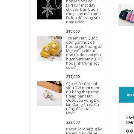
hop lá vòng cổ
HIPHOP mặt dây
chuyền bán buôn
rỗng may mắn mèo
Fu lợn đồ trang sức
nam Nhẫn
210,000
Trẻ em Hàn Quốc
đơn giản học đại
học túi gió hoang dã
Mẹ nhỏ ba lô tươi
nhỏ túi đeo vai phụ
huynh-trẻ em nữ Túi
học sinh trung học
cơ sở
277,000
Cặp nhẫn đôi sinh
viên DW nam nam
nữ bằng thép titan
MÔ
Phiên bản Hàn
Quốc của vòng DK
kín đơn giản và đa
năng để mua sỉ
Nhẫn
Ь��ƫСһ��Ŷ��λ��
39�
229,000
Beibei low help giày
��
trẻ em giày vải bé