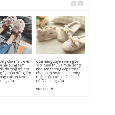
ông cha mẹ trẻ em
Cửa hàng xuyên biên giới
Dép lông mới 
ới nai sừng tấm
Mới mùa thu và mùa đông
thu đông mùa 
 dễ thương trẻ em
nhà sang trọng dép trong
bằng trơn trượt
 giày mùa đông ấm
nhà Phim hoạt hình vương
trong nhà kéo 
rọng cotton kéo
miện mặt cười nhà sàn dép
trọng Dép lông
lông cừu
nữ Dép lông cừu
227,000 đ
285,000 đ