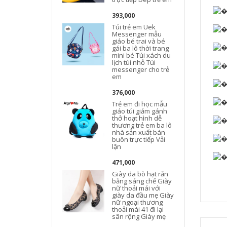
393,000
Túi trẻ em Uek
Messenger mẫu
giáo bé trai và bé
gái ba lô thời trang
mini bé Túi xách du
lịch túi nhỏ Túi
messenger cho trẻ
em
376,000
Trẻ em đi học mẫu
giáo túi giảm gánh
thở hoạt hình dễ
thương trẻ em ba lô
nhà sản xuất bán
buôn trực tiếp Vải
lặn
471,000
Giày da bò hạt rắn
bằng sáng chế Giày
nữ thoải mái với
giày da đầu mẹ Giày
nữ ngoại thương
thoải mái 41 đi lại
sân rộng Giày mẹ