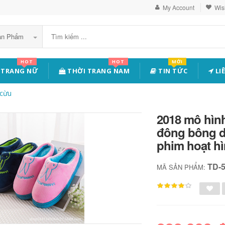
My Account
Wish
Sản Phẩm
HOT
HOT
MỚI
 TRANG NỮ
THỜI TRANG NAM
TIN TỨC
LI
 cừu
2018 mô hình
đông bông d
phim hoạt h
TD-
MÃ SẢN PHẨM: