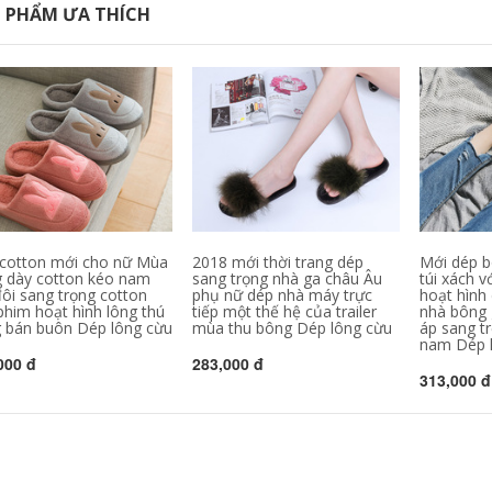
 PHẨM ƯA THÍCH
cotton mới cho nữ Mùa
2018 mới thời trang dép
Mới dép b
 dày cotton kéo nam
sang trọng nhà ga châu Âu
túi xách v
ôi sang trọng cotton
phụ nữ dép nhà máy trực
hoạt hình
phim hoạt hình lông thú
tiếp một thế hệ của trailer
nhà bông
 bán buôn Dép lông cừu
mùa thu bông Dép lông cừu
áp sang t
nam Dép 
000 đ
283,000 đ
313,000 đ