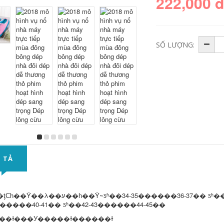
222,000 
SỐ LƯỢNG:
 TẢ
ע��һ��Ŷ~ƽʱ��34-35������36-37�� ƽʱ��36-37�ｨ����38-39�� ƽʱ��38-
�����40-41�� ƽʱ��42-43������44-45��
��ɫ���У�����ɫ������ɫ