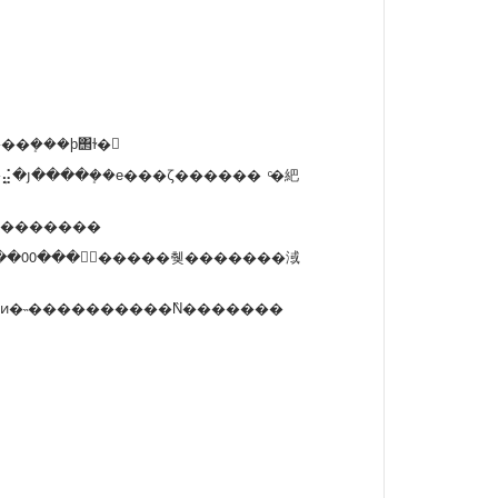
�ܻ���ϸ΢ɫ�
���Ǹ�������
��
00
���󸶿�����췢�������淢
ϵ���ǿͷ�˵����������Ǹ�������