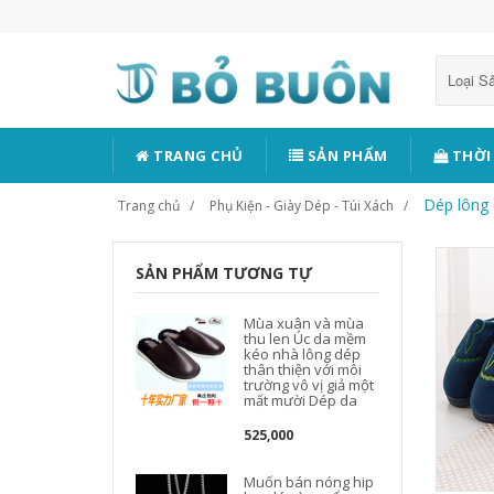
Loại 
TRANG CHỦ
SẢN PHẨM
THỜI
Dép lông
Trang chủ
Phụ Kiện - Giày Dép - Túi Xách
SẢN PHẨM TƯƠNG TỰ
Mùa xuân và mùa
thu len Úc da mềm
kéo nhà lông dép
thân thiện với môi
trường vô vị giả một
mất mười Dép da
525,000
Muốn bán nóng hip