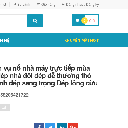
list
So sánh
Giỏ hàng
Đăng nhập / Đăng ký
0
0
Đ
ÊN HỆ
KHUYẾN MÃI HOT
 vụ nổ nhà máy trực tiếp mùa
ép nhà đôi dép dễ thương thỏ
ình dép sang trọng Dép lông cừu
558205421722