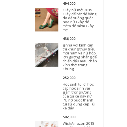
494,000
Giày nữ mới 2019
Giày đế bệt đế bằng
da đế xuồng quốc
hoa nữ Giày đế
mềm đế mềm Giày
mẹ
436,000
g nhà với kính cận
thị khung thủy triều
mới nam và nữ hộp
lớn gương phẳng để
chiến đấu màu chân
kính thời trang
Khung
252,000
Học sinh túi đi học
cặp học sinh vai
giảm trọng lượng
của túi xe đẩy nữ
PU nơ buộc thanh
túi sử dụng kép Túi
xe đẩy
502,000
WishAmazon 2018